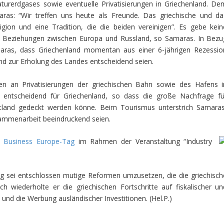
turerdgases sowie eventuelle Privatisierungen in Griechenland. De
ras: “Wir treffen uns heute als Freunde. Das griechische und da
igion und eine Tradition, die die beiden vereinigen”. Es gebe kein
nde Beziehungen zwischen Europa und Russland, so Samaras. In Bezu
aras, dass Griechenland momentan aus einer 6-jährigen Rezessio
d zur Erholung des Landes entscheidend seien.
en an Privatisierungen der griechischen Bahn sowie des Hafens i
i entscheidend für Griechenland, so dass die große Nachfrage fü
stland gedeckt werden könne. Beim Tourismus unterstrich Samaras
usammenarbeit beeindruckend seien.
m
Business Europe-Tag
im Rahmen der Veranstaltung “Industry
ng sei entschlossen mutige Reformen umzusetzen, die die griechisch
h wiederholte er die griechischen Fortschritte auf fiskalischer un
 und die Werbung ausländischer Investitionen. (
Hel.P.
)