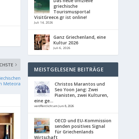
Das neue offizielle
griechische
Tourismusportal
VisitGreece.gr ist online!
Juli 14, 2026
Ganz Griechenland, eine
Kultur 2026
Juli 6, 2026
CHSTE
MEISTGELESENE BEITRÄGE
iechischen
on Meteora
Christos Marantos und
Seo Yoon Jang: Zwei
Pianisten, zwei Kulturen,
eine ge...
veröffentlicht am Juni 8, 2026
OECD und EU-Kommission
senden positives Signal
für Griechenlands
Wirtschaft