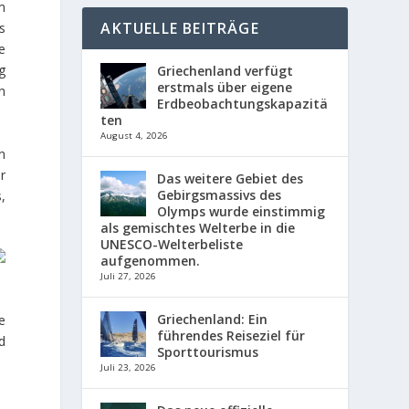
m
AKTUELLE BEITRÄGE
s
e
g
Griechenland verfügt
erstmals über eigene
n
Erdbeobachtungskapazitä
ten
August 4, 2026
n
r
Das weitere Gebiet des
Gebirgsmassivs des
,
Olymps wurde einstimmig
als gemischtes Welterbe in die
UNESCO-Welterbeliste
aufgenommen.
Juli 27, 2026
Griechenland: Ein
e
führendes Reiseziel für
d
Sporttourismus
Juli 23, 2026