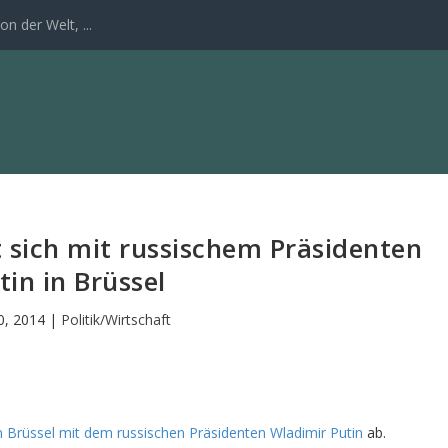
n der Welt, ...
t sich mit russischem Präsidenten
tin in Brüssel
30, 2014
|
Politik/Wirtschaft
n Brüssel mit dem russischen Präsidenten Wladimir Putin
ab.