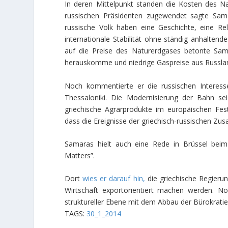
In deren Mittelpunkt standen die Kosten des Na
russischen Präsidenten zugewendet sagte Sama
russische Volk haben eine Geschichte, eine Rel
internationale Stabilität ohne ständig anhalte
auf die Preise des Naturerdgases betonte Sam
herauskomme und niedrige Gaspreise aus Russlan
Noch kommentierte er die russischen Interess
Thessaloniki. Die Modernisierung der Bahn se
griechische Agrarprodukte im europäischen Fe
dass die Ereignisse der griechisch-russischen Z
Samaras hielt auch eine Rede in Brüssel bei
Matters”.
Dort
wies er darauf hin,
die griechische Regieru
Wirtschaft exportorientiert machen werden. Noc
struktureller Ebene mit dem Abbau der Bürokratie
TAGS:
30_1_2014