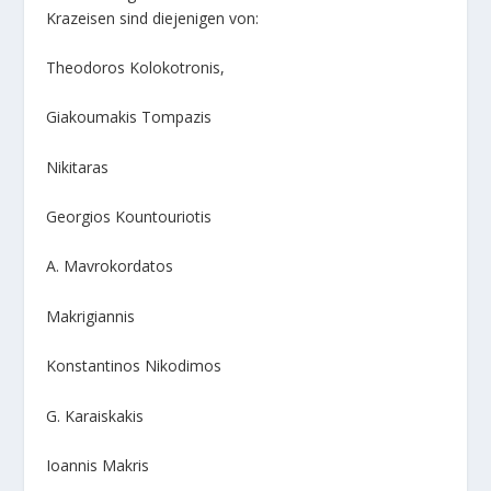
Krazeisen sind diejenigen von:
Theodoros Kolokotronis,
Giakoumakis Tompazis
Nikitaras
Georgios Kountouriotis
A. Mavrokordatos
Makrigiannis
Konstantinos Nikodimos
G. Karaiskakis
Ioannis Makris