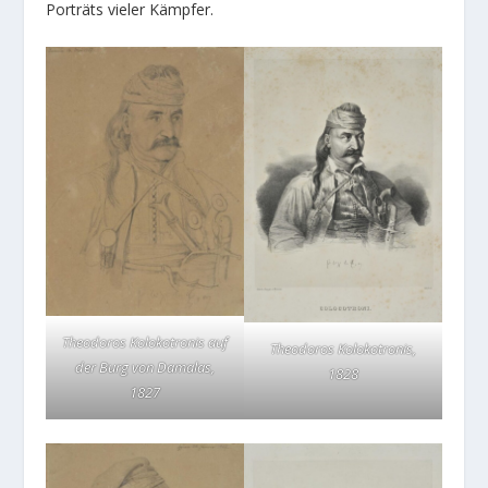
Porträts vieler Kämpfer.
Theodoros Kolokotronis auf
Theodoros Kolokotronis,
der Burg von Damalas,
1828
1827