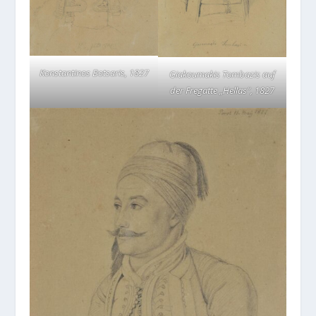
Konstantinos Botsaris, 1827
Giakoumakis Tombazis auf
der Fregatte „Hellas“, 1827