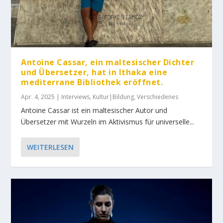
Antoine Cassar, ein maltesischer Dichter
und Übersetzer, hat in Ithaka eine
mediterrane Bibliothek eröffnet.
Apr. 4, 2025
|
Interviews
,
Kultur|Bildung
,
Verschiedenes
Antoine Cassar ist ein maltesischer Autor und
Übersetzer mit Wurzeln im Aktivismus für universelle...
WEITERLESEN