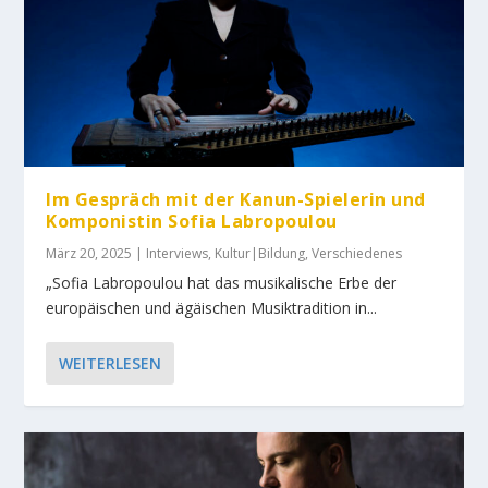
Im Gespräch mit der Kanun-Spielerin und
Komponistin Sofia Labropoulou
März 20, 2025
|
Interviews
,
Kultur|Bildung
,
Verschiedenes
„Sofia Labropoulou hat das musikalische Erbe der
europäischen und ägäischen Musiktradition in...
WEITERLESEN