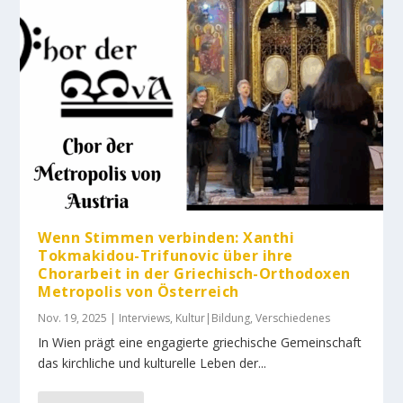
Wenn Stimmen verbinden: Xanthi
Tokmakidou-Trifunovic über ihre
Chorarbeit in der Griechisch-Orthodoxen
Metropolis von Österreich
Nov. 19, 2025
|
Interviews
,
Kultur|Bildung
,
Verschiedenes
In Wien prägt eine engagierte griechische Gemeinschaft
das kirchliche und kulturelle Leben der...