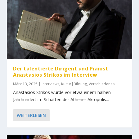
Der talentierte Dirigent und Pianist
Anastasios Strikos im Interview
März 13, 2025
|
Interviews
,
Kultur|Bildung
,
Verschiedenes
Anastasios Strikos wurde vor etwa einem halben
Jahrhundert im Schatten der Athener Akropolis...
WEITERLESEN