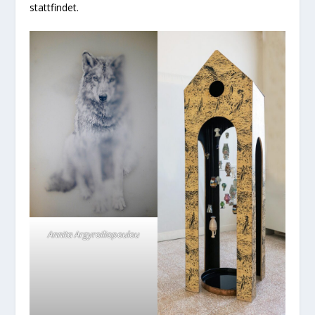
stattfindet.
Annita Argyroiliopoulou