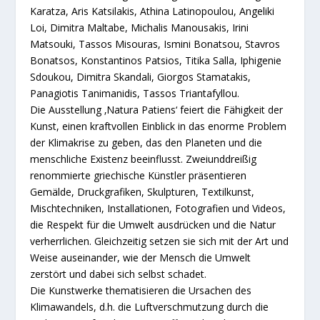
Karatza, Aris Katsilakis, Athina Latinopoulou, Angeliki
Loi, Dimitra Maltabe, Michalis Manousakis, Irini
Matsouki, Tassos Misouras, Ismini Bonatsou, Stavros
Bonatsos, Konstantinos Patsios, Titika Salla, Iphigenie
Sdoukou, Dimitra Skandali, Giorgos Stamatakis,
Panagiotis Tanimanidis, Tassos Triantafyllou.
Die Ausstellung ‚Natura Patiens‘ feiert die Fähigkeit der
Kunst, einen kraftvollen Einblick in das enorme Problem
der Klimakrise zu geben, das den Planeten und die
menschliche Existenz beeinflusst. Zweiunddreißig
renommierte griechische Künstler präsentieren
Gemälde, Druckgrafiken, Skulpturen, Textilkunst,
Mischtechniken, Installationen, Fotografien und Videos,
die Respekt für die Umwelt ausdrücken und die Natur
verherrlichen. Gleichzeitig setzen sie sich mit der Art und
Weise auseinander, wie der Mensch die Umwelt
zerstört und dabei sich selbst schadet.
Die Kunstwerke thematisieren die Ursachen des
Klimawandels, d.h. die Luftverschmutzung durch die