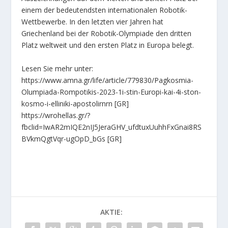
einem der bedeutendsten internationalen Robotik-
Wettbewerbe. In den letzten vier Jahren hat
Griechenland bei der Robotik-Olympiade den dritten
Platz weltweit und den ersten Platz in Europa belegt.
Lesen Sie mehr unter:
https://www.amna.gr/life/article/779830/Pagkosmia-
Olumpiada-Rompotikis-2023-1i-stin-Europi-kai-4i-ston-
kosmo-i-elliniki-apostolirnrn [GR]
https://wrohellas.gr/?
fbclid=IwAR2mIQE2nIJ5JeraGHV_ufdtuxUuhhFxGnai8RS
BVkmQgtVqr-ugOpD_bGs [GR]
AKTIE: