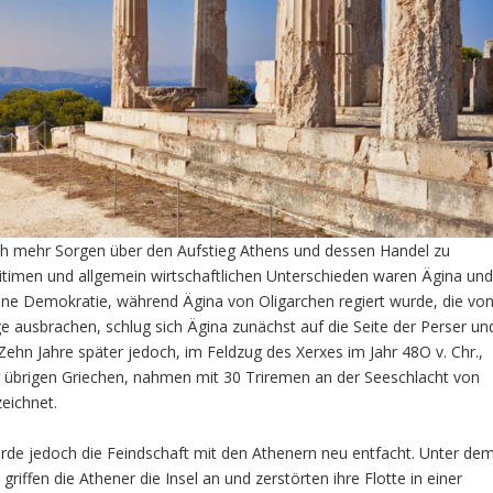
ch mehr Sorgen über den Aufstieg Athens und dessen Handel zu
imen und allgemein wirtschaftlichen Unterschieden waren Ägina un
eine Demokratie, während Ägina von Oligarchen regiert wurde, die vo
ege ausbrachen, schlug sich Ägina zunächst auf die Seite der Perser un
Zehn Jahre später jedoch, im Feldzug des Xerxes im Jahr 48O v. Chr.,
r übrigen Griechen, nahmen mit 30 Triremen an der Seeschlacht von
zeichnet.
rde jedoch die Feindschaft mit den Athenern neu entfacht. Unter de
riffen die Athener die Insel an und zerstörten ihre Flotte in einer