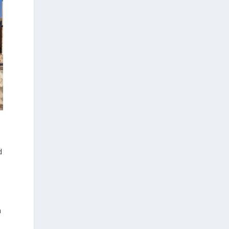
d
n
d
m