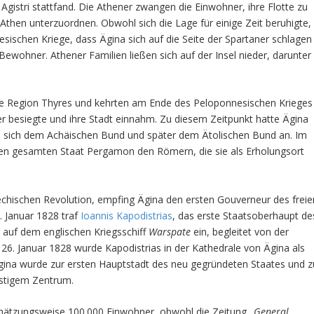
l Agistri stattfand. Die Athener zwangen die Einwohner, ihre Flotte zu
 Athen unterzuordnen. Obwohl sich die Lage für einige Zeit beruhigte,
sischen Kriege, dass Ägina sich auf die Seite der Spartaner schlagen
 Bewohner. Athener Familien ließen sich auf der Insel nieder, darunter
die Region Thyres und kehrten am Ende des Peloponnesischen Krieges
ner besiegte und ihre Stadt einnahm. Zu diesem Zeitpunkt hatte Ägina
ss sich dem Achäischen Bund und später dem Ätolischen Bund an. Im
nd den gesamten Staat Pergamon den Römern, die sie als Erholungsort
.
riechischen Revolution, empfing Ägina den ersten Gouverneur des freie
. Januar 1828 traf
Ioannis Kapodistrias
, das erste Staatsoberhaupt de
 auf dem englischen Kriegsschiff
Warspate
ein, begleitet von der
 26. Januar 1828 wurde Kapodistrias in der Kathedrale von Ägina als
Ägina wurde zur ersten Hauptstadt des neu gegründeten Staates und z
istigem Zentrum.
chätzungsweise 100.000 Einwohner, obwohl die Zeitung „
General