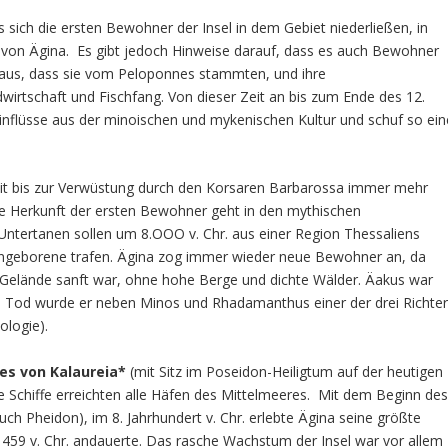
sich die ersten Bewohner der Insel in dem Gebiet niederließen, in
 von Ägina. Es gibt jedoch Hinweise darauf, dass es auch Bewohner
 aus, dass sie vom Peloponnes stammten, und ihre
irtschaft und Fischfang. Von dieser Zeit an bis zum Ende des 12.
 Einflüsse aus der minoischen und mykenischen Kultur und schuf so ein
it bis zur Verwüstung durch den Korsaren Barbarossa immer mehr
 Die Herkunft der ersten Bewohner geht in den mythischen
Untertanen sollen um 8.OOO v. Chr. aus einer Region Thessaliens
ingeborene trafen. Ägina zog immer wieder neue Bewohner an, da
s Gelände sanft war, ohne hohe Berge und dichte Wälder. Äakus war
m Tod wurde er neben Minos und Rhadamanthus einer der drei Richte
ologie).
s von Kalaureia*
(mit Sitz im Poseidon-Heiligtum auf der heutigen
e Schiffe erreichten alle Häfen des Mittelmeeres. Mit dem Beginn de
h Pheidon), im 8. Jahrhundert v. Chr. erlebte Ägina seine größte
bis 459 v. Chr. andauerte. Das rasche Wachstum der Insel war vor allem