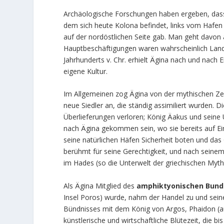
Archäologische Forschungen haben ergeben, dass 
dem sich heute Kolona befindet, links vom Hafen
auf der nordöstlichen Seite gab. Man geht davon
Hauptbeschäftigungen waren wahrscheinlich Landw
Jahrhunderts v. Chr. erhielt Ägina nach und nach
eigene Kultur.
Im Allgemeinen zog Ägina von der mythischen Ze
neue Siedler an, die ständig assimiliert wurden.
Überlieferungen verloren; König Äakus und seine 
nach Ägina gekommen sein, wo sie bereits auf E
seine natürlichen Häfen Sicherheit boten und da
berühmt für seine Gerechtigkeit, und nach seine
im Hades (so die Unterwelt der griechischen Myth
Als Ägina Mitglied des
amphiktyonischen Bunde
Insel Poros) wurde, nahm der Handel zu und sein
Bündnisses mit dem König von Argos, Phaidon (auc
künstlerische und wirtschaftliche Blütezeit, die 