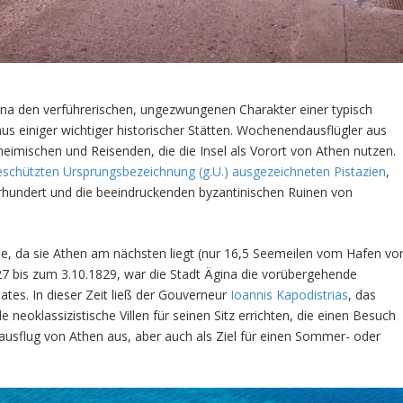
na den verführerischen, ungezwungenen Charakter einer typisch
us einiger wichtiger historischer Stätten. Wochenendausflügler aus
imischen und Reisenden, die die Insel als Vorort von Athen nutzen.
eschützten Ursprungsbezeichnung (g.U.) ausgezeichneten Pistazien
,
rhundert und die beeindruckenden byzantinischen Ruinen von
iele, da sie Athen am nächsten liegt (nur 16,5 Seemeilen vom Hafen vo
827 bis zum 3.10.1829, war die Stadt Ägina die vorübergehende
tes. In dieser Zeit ließ der Gouverneur
Ioannis Kapodistrias
, das
neoklassizistische Villen für seinen Sitz errichten, die einen Besuch
esausflug von Athen aus, aber auch als Ziel für einen Sommer- oder