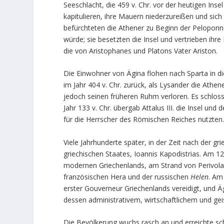
Seeschlacht, die 459 v. Chr. vor der heutigen Inse
kapitulieren, ihre Mauern niederzureißen und sich
befürchteten die Athener zu Beginn der Peloponne
würde; sie besetzten die Insel und vertrieben ihre
die von Aristophanes und Platons Vater Ariston.
Die Einwohner von Ägina flohen nach Sparta in 
im Jahr 404 v. Chr. zurück, als Lysander die Athe
jedoch seinen früheren Ruhm verloren. Es schlo
Jahr 133 v. Chr. übergab Attalus III. die Insel u
für die Herrscher des Römischen Reiches nutzten
Viele Jahrhunderte später, in der Zeit nach der g
griechischen Staates, Ioannis Kapodistrias. Am 12
modernen Griechenlands, am Strand von Perivola
französischen Hera und der russischen
Helen
. Am
erster Gouverneur Griechenlands vereidigt, und 
dessen administrativem, wirtschaftlichem und ge
Die Bevölkerung wuchs rasch an und erreichte s