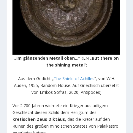
„Im glänzenden Metall oben…“
(
EN „
But there on
the shining metal
”;
Aus dem Gedicht „
The Shield of Achilles
“, von W.H.
Auden, 1955, Random House. Auf Griechisch übersetzt
von Errikos Sofras, 2020, Antipodes)
Vor 2.700 Jahren widmete ein Krieger aus adligem
Geschlecht diesen Schild dem Heiligtum des
kretischen Zeus Diktäus
, das die Kreter auf den
Ruinen des großen minoischen Staates von Palaikastro
gegründet hatten.