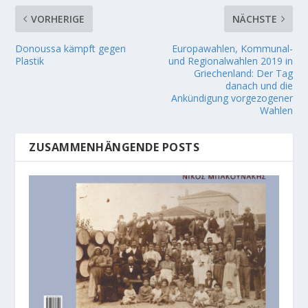
VORHERIGE
NÄCHSTE
Donoussa kämpft gegen
Europawahlen, Kommunal-
Plastik
und Regionalwahlen 2019 in
Griechenland: Der Tag
danach und die
Ankündigung vorgezogener
Wahlen
ZUSAMMENHÄNGENDE POSTS