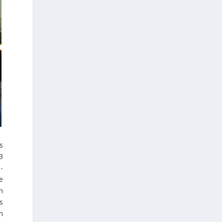
s
3
-
e
h
s
m