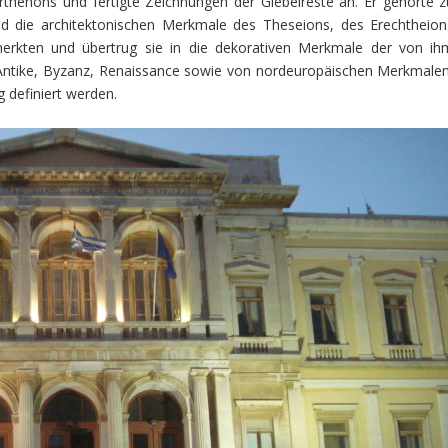
arthenons und fertigte Zeichnungen der Giebelreste an. Er gehörte z
nd die architektonischen Merkmale des Theseions, des Erechtheion
rkten und übertrug sie in die dekorativen Merkmale der von ih
er Antike, Byzanz, Renaissance sowie von nordeuropäischen Merkmalen
g definiert werden.