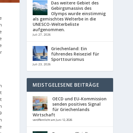
Das weitere Gebiet des
Gebirgsmassivs des
Olymps wurde einstimmig
e
als gemischtes Welterbe in die
UNESCO-Welterbeliste
n
aufgenommen.
e
Juli 27, 2026
e
e
Griechenland: Ein
r
führendes Reiseziel für
Sporttourismus
Juli 23, 2026
MEISTGELESENE BEITRÄGE
n
t
OECD und EU-Kommission
t
senden positives Signal
n
für Griechenlands
9
Wirtschaft
n
veröffentlicht am Juni 12, 2026
e