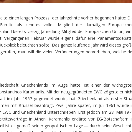
gelte einen langen Prozess, der Jahrzehnte vorher begonnen hatte: Di
amilie als zehntes volles Mitglied der damaligen Europäische
nland bereits vierzig Jahre lang Mitglied der Europäischen Union, ein
hat. Vergangenen Februar wurde eigens dafür eine Parlamentsdebatt
ückblick beleuchten sollte. Das ganze laufende Jahr wird dieses groß
 gerufen, man will die vielen Veränderungen hervorheben, welche de
iedschaft Griechenlands im Auge hatte, ist einer der wichtigste
 Konstantinos Karamanlis. Mit der neugegründeten EWG zögerte er nich
aft im Jahr 1957 gegründet wurde, hat Griechenland als erster Staa
en mit Brüssel beantragt. Zwei Jahre später, im Juli 1961 wurde i
EWG und Griechenland unterschrieben. Erst jedoch am 28. Mai 197
itrittsverträge in Athen. Karamanlis erklärte vor EG-Botschaftern i
eil ist es gemäß seiner geopolitischen Lage ― durch seine Geschicht