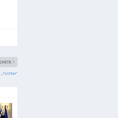
CHSTE
m „Töchter“