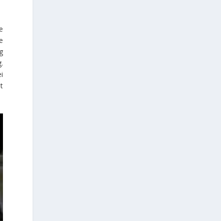
e
e
ng
.
i
t