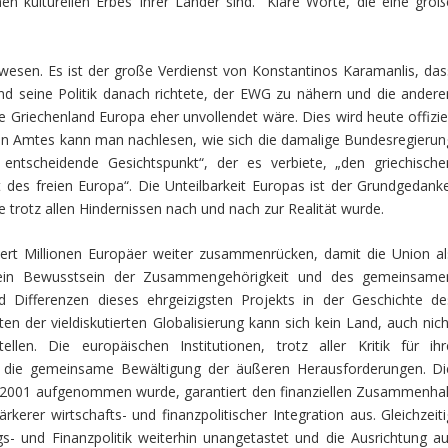
n kulturellen Erbes Ihrer Länder sind.“ Klare Worte, die eine groß
wesen. Es ist der große Verdienst von Konstantinos Karamanlis, das
d seine Politik danach richtete, der EWG zu nähern und die andere
Griechenland Europa eher unvollendet wäre. Dies wird heute offiziel
gen Amtes kann man nachlesen, wie sich die damalige Bundesregierun
ntscheidende Gesichtspunkt“, der es verbiete, „den griechische
it des freien Europa“. Die Unteilbarkeit Europas ist der Grundgedanke
ie trotz allen Hindernissen nach und nach zur Realität wurde.
ndert Millionen Europäer weiter zusammenrücken, damit die Union al
ein Bewusstsein der Zusammengehörigkeit und des gemeinsame
nd Differenzen dieses ehrgeizigsten Projekts in der Geschichte de
en der vieldiskutierten Globalisierung kann sich kein Land, auch nich
llen. Die europäischen Institutionen, trotz aller Kritik für ihr
für die gemeinsame Bewältigung der äußeren Herausforderungen. Di
e 2001 aufgenommen wurde, garantiert den finanziellen Zusammenhal
erer wirtschafts- und finanzpolitischer Integration aus. Gleichzeiti
gs- und Finanzpolitik weiterhin unangetastet und die Ausrichtung au