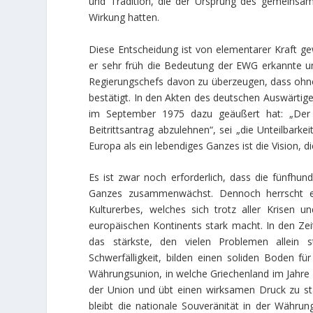
und Tradition, die der Ursprung des gemeinsame
Wirkung hatten.
Diese Entscheidung ist von elementarer Kraft ge
er sehr früh die Bedeutung der EWG erkannte un
Regierungschefs davon zu überzeugen, dass ohne 
bestätigt. In den Akten des deutschen Auswärti
im September 1975 dazu geäußert hat: „Der e
Beitrittsantrag abzulehnen“, sei „die Unteilbarke
Europa als ein lebendiges Ganzes ist die Vision, d
Es ist zwar noch erforderlich, dass die fünfhu
Ganzes zusammenwächst. Dennoch herrscht 
Kulturerbes, welches sich trotz aller Krisen u
europäischen Kontinents stark macht. In den Zeit
das stärkste, den vielen Problemen allein ste
Schwerfälligkeit, bilden einen soliden Boden 
Währungsunion, in welche Griechenland im Jahr
der Union und übt einen wirksamen Druck zu stärk
bleibt die nationale Souveränität in der Währun