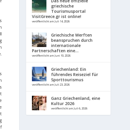
e
Das neue offizielle
griechische
Tourismusportal
VisitGreece.gr ist online!
s
veröffentlicht am Juli 14, 2026
n
l
Griechische Werften
beanspruchen durch
g
internationale
n
Partnerschaften eine...
.
veröffentlicht am Juni 10, 2026
Griechenland: Ein
s
führendes Reiseziel für
Sporttourismus
n
veröffentlicht am Juli 23, 2026
s
t
Ganz Griechenland, eine
e
Kultur 2026
e
veröffentlicht am Juli 6, 2026
t
g
f