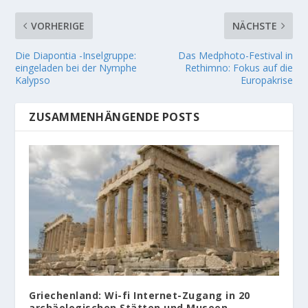
VORHERIGE
NÄCHSTE
Die Diapontia -Inselgruppe:
Das Medphoto-Festival in
eingeladen bei der Nymphe
Rethimno: Fokus auf die
Kalypso
Europakrise
ZUSAMMENHÄNGENDE POSTS
Griechenland: Wi-fi Internet-Zugang in 20
archäologischen Stätten und Museen