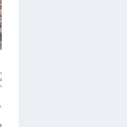
n
d
n
,
g