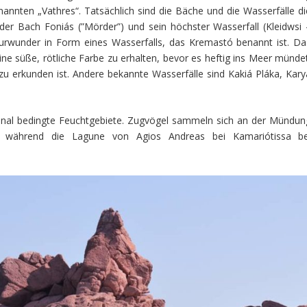
nannten „Vathres“. Tatsächlich sind die Bäche und die Wasserfälle di
er Bach Foniás (”Mörder”) und sein höchster Wasserfall (Kleidwsi 
urwunder in Form eines Wasserfalls, das Kremastó benannt ist. Da
ine süße, rötliche Farbe zu erhalten, bevor es heftig ins Meer mündet
zu erkunden ist. Andere bekannte Wasserfälle sind Kakiá Pláka, Kary
sonal bedingte Feuchtgebiete. Zugvögel sammeln sich an der Mündun
i, während die Lagune von Agios Andreas bei Kamariótissa be