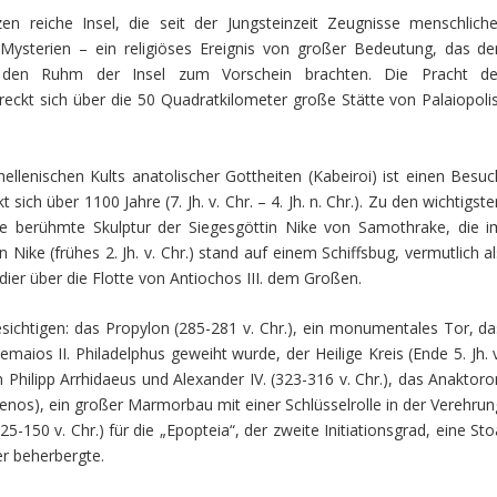
en reiche Insel, die seit der Jungsteinzeit Zeugnisse menschliche
a-Mysterien – ein religiöses Ereignis von großer Bedeutung, das de
e den Ruhm der Insel zum Vorschein brachten. Die Pracht de
ckt sich über die 50 Quadratkilometer große Stätte von Palaiopolis
llenischen Kults anatolischer Gottheiten (Kabeiroi) ist einen Besuc
t sich über 1100 Jahre (7. Jh. v. Chr. – 4. Jh. n. Chr.). Zu den wichtigst
e berühmte Skulptur der Siegesgöttin Nike von Samothrake, die i
ike (frühes 2. Jh. v. Chr.) stand auf einem Schiffsbug, vermutlich al
ier über die Flotte von Antiochos III. dem Großen.
ichtigen: das Propylon (285-281 v. Chr.), ein monumentales Tor, da
ios II. Philadelphus geweiht wurde, der Heilige Kreis (Ende 5. Jh. v
n Philipp Arrhidaeus und Alexander IV. (323-316 v. Chr.), das Anaktoro
menos), ein großer Marmorbau mit einer Schlüsselrolle in der Verehrun
25-150 v. Chr.) für die „Epopteia“, der zweite Initiationsgrad, eine St
her beherbergte.