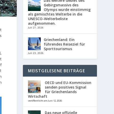
Das weitere Gebiet des
Gebirgsmassivs des
Olymps wurde einstimmig
als gemischtes Welterbe in die
UNESCO-Welterbeliste
aufgenommen.
Juli 27, 2026
t
s
Griechenland: Ein
führendes Reiseziel für
Sporttourismus
,
Juli 23, 2026
t
f
MEISTGELESENE BEITRÄGE
1
n
n
OECD und EU-Kommission
senden positives Signal
für Griechenlands
Wirtschaft
veröffentlicht am Juni 12, 2026
Das neue offizielle