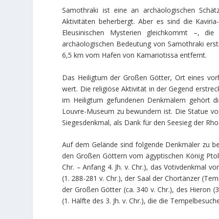
Samothraki ist eine an archäologischen Schätz
Aktivitäten beherbergt. Aber es sind die Kaviri
Eleusinischen Mysterien gleichkommt –, di
archäologischen Bedeutung von Samothraki erstre
6,5 km vom Hafen von Kamariotissa entfernt.
Das Heiligtum der Großen Götter, Ort eines vorhe
wert. Die religiöse Aktivität in der Gegend erstreck
im Heiligtum gefundenen Denkmälern gehört di
Louvre-Museum zu bewundern ist. Die Statue von N
Siegesdenkmal, als Dank für den Seesieg der Rhod
Auf dem Gelände sind folgende Denkmäler zu bes
den Großen Göttern vom ägyptischen König Ptolema
Chr. – Anfang 4. Jh. v. Chr.), das Votivdenkmal vo
(1. 288-281 v. Chr.), der Saal der Chortänzer (Te
der Großen Götter (ca. 340 v. Chr.), des Hieron (3
(1. Hälfte des 3. Jh. v. Chr.), die die Tempelbesuc