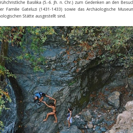
rühchristliche Basilika (5.-6. Jh. n. Chr.) zum Gedenken an den Besuc
g der Familie Gateluzi (1431-1433) sowie das Archäologische Museu
logischen Stätte ausgestellt sind.