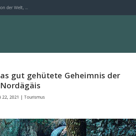
n der Welt, ...
Das gut gehütete Geheimnis der
Nordägäis
li 22, 2021
|
Tourismus