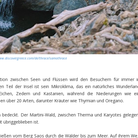
ww.discovergreece.com/de/thrace/samothrace
tion zwischen Seen und Flüssen wird den Besuchern für immer i
 Teil der Insel ist sein Mikroklima, das ein natürliches Wunderlan
 Eichen, Zedern und Kastanien, während die Niederungen wie ei
n über 20 Arten, darunter Kräuter wie Thymian und Oregano.
hen bedeckt. Der Martini-Wald, zwischen Therma und Karyotes gelegen
t übriggeblieben ist.
fließen vom Berg Saos durch die Wälder bis zum Meer. Auf ihrem We