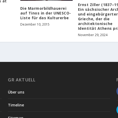
s at
Ernst Ziller (1837–1
Die Marmorbildhauerei
Ein sächsischer Arc
auf Tinos in der UNESCO-
und eingebürgerter
Liste für das Kulturerbe
Grieche, der die
architektonische
Dezember 10, 2015
Identität Athens pr
November 29, 2024
GR AKTUELL
Über uns
Timeline
Sitemap