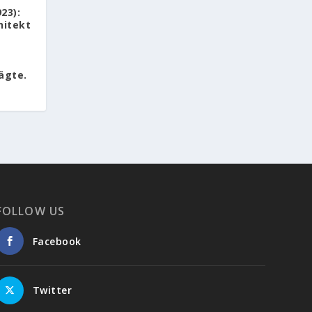
923):
hitekt
ägte.
FOLLOW US
Facebook
Twitter