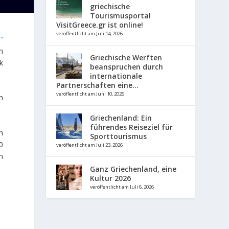
griechische
Tourismusportal
VisitGreece.gr ist online!
veröffentlicht am Juli 14, 2026
“
n
Griechische Werften
k
beanspruchen durch
internationale
Partnerschaften eine...
veröffentlicht am Juni 10, 2026
n
Griechenland: Ein
führendes Reiseziel für
n
Sporttourismus
00
veröffentlicht am Juli 23, 2026
n
Ganz Griechenland, eine
Kultur 2026
veröffentlicht am Juli 6, 2026