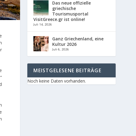
Das neue offizielle
griechische
Tourismusportal
VisitGreece.gr ist online!
Juli 14, 2026
e
Ganz Griechenland, eine
m
Kultur 2026
ür
Juli 6, 2026
MEISTGELESENE BEITRÄGE
e
“
Noch keine Daten vorhanden.
d
h
e
n