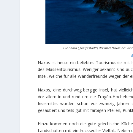
Die Chóra („Hauptstadt“) der Insel Naxos bei Sonn
Naxos ist heute ein beliebtes Tourismusziel mit
des Massentourismus. Weniger bekannt sind auc
Insel, welche für alle Wanderfreunde wegen der e
Naxos, eine durchweg bergige Insel, hat viellei
Vor allem in und rund um die Tragéa-Hochebene
Inselmitte, wurden schon vor zwanzig Jahren d
gesäubert und teils gut mit farbigen Pfeilen, Pun
Hinzu kommen noch die gute griechische Küche, 
Landschaften mit eindrucksvoller Vielfalt. Neben