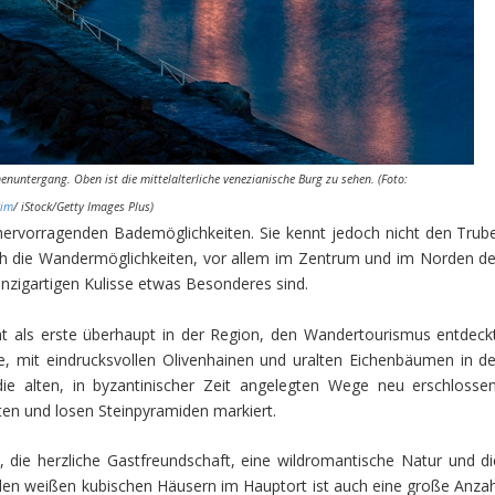
enuntergang. Oben ist die mittelalterliche venezianische Burg zu sehen. (Foto:
Bim
/ iStock/Getty Images Plus)
 hervorragenden Bademöglichkeiten. Sie kennt jedoch nicht den Trube
h die Wandermöglichkeiten, vor allem im Zentrum und im Norden de
inzigartigen Kulisse etwas Besonderes sind.
cht als erste überhaupt in der Region, den Wandertourismus entdeckt
, mit eindrucksvollen Olivenhainen und uralten Eichenbäumen in de
ie alten, in byzantinischer Zeit angelegten Wege neu erschlossen
kten und losen Steinpyramiden markiert.
die herzliche Gastfreundschaft, eine wildromantische Natur und di
 den weißen kubischen Häusern im Hauptort ist auch eine große Anzah