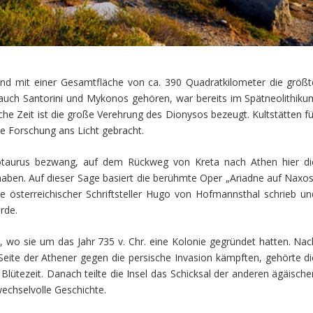
und mit einer Gesamtfläche von ca. 390 Quadratkilometer die größt
r auch Santorini und Mykonos gehören, war bereits im Spätneolithiku
aische Zeit ist die große Verehrung des Dionysos bezeugt. Kultstätten f
e Forschung ans Licht gebracht.
taurus bezwang, auf dem Rückweg von Kreta nach Athen hier di
haben. Auf dieser Sage basiert die berühmte Oper „Ariadne auf Naxos
e österreichischer Schriftsteller Hugo von Hofmannsthal schrieb un
urde.
n, wo sie um das Jahr 735 v. Chr. eine Kolonie gegründet hatten. Nac
Seite der Athener gegen die persische Invasion kämpften, gehörte di
Blütezeit. Danach teilte die Insel das Schicksal der anderen ägäische
wechselvolle Geschichte.