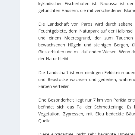
kykladischer Fischerhafen ist. Naoussa ist de
getünchten Häusern, die mit verschiedenen Blum
Die Landschaft von Paros wird durch seltene 
Feuchtgebiete, dem Naturpark auf der Halbinsel 
und einem Meeresgrund, der zum Tauchen e
bewachsenen Hügeln und steinigen Bergen, üb
Ginsterblüten und mit duftenden Wiesen. Wenn d
der Natur bleibt.
Die Landschaft ist von niedrigen Feldsteinmauer
und Rebstöcke wachsen und gedeihen, während 
Farben verteilen.
Eine Besonderheit liegt nur 7 km von Parikia ent
befindet sich das Tal der Schmetterlinge. Es 
Vegetation, Zypressen, mit Efeu bedeckte Bä
Quelle.
Diese einzigartige, nicht sehr bekannte Umgebun