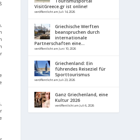
Tourismusportal
ß
VisitGreece.gr ist online!
veröffentlicht am Juli 14, 2026
,
Griechische Werften
beanspruchen durch
n
internationale
m
Partnerschaften eine...
n
veröffentlicht am Juni 10, 2026
r
Griechenland: Ein
führendes Reiseziel für
Sporttourismus
e
veröffentlicht am Juli 23, 2026
e
Ganz Griechenland, eine
Kultur 2026
,
veröffentlicht am Juli 6, 2026
r
e
r