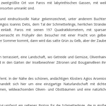
r zweitgrößte Ort von Paros mit labyrinthischen Gassen, mit wei
ensorten umrankt sind.
und eindrucksvolle Natur gekennzeichnet, unter anderem Buchten
Agios Ioannis Detis, dem Tal der Schmetterlinge, herrlichen Strände
inlädt. Paros mit seinen 197 Quadratkilometern, mit sparsa
errascht im Frühjahr den Besucher mit einer Pracht von gelbe
er Sommer kommt, dann wird das satte Grün zu Gelb, aber der Zaube
n terrassiert, eine Landschaft, wo Getreide und Gemüse, Olivenhain
in den Gärten der Inselbewohner Zitronen und Bougainvilleen ihr
fernt. In der Nähe des schönen, andächtigen Klosters Agios Arsenios
handelt sich hier um eine einzigartige Naturlandschaft mit dichte
umen, wildwachsenden Oliven- und Obstbäumen und eine natürlich
g umfasst ein seltenes Biotop für die Schmetterlinge, die in große