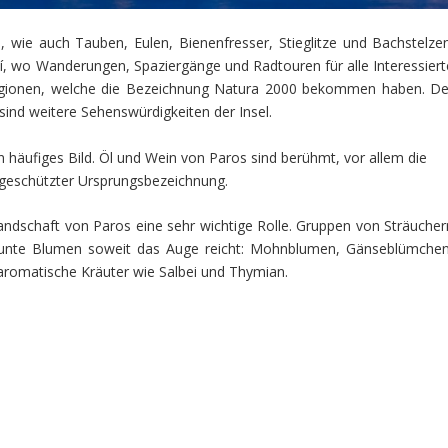
, wie auch Tauben, Eulen, Bienenfresser, Stieglitze und Bachstelzen
ykí, wo Wanderungen, Spaziergänge und Radtouren für alle Interessiert
e Regionen, welche die Bezeichnung Natura 2000 bekommen haben. De
ind weitere Sehenswürdigkeiten der Insel.
häufiges Bild. Öl und Wein von Paros sind berühmt, vor allem die
t geschützter Ursprungsbezeichnung.
andschaft von Paros eine sehr wichtige Rolle. Gruppen von Sträucher
 bunte Blumen soweit das Auge reicht: Mohnblumen, Gänseblümchen
en und aromatische Kräuter wie Salbei und Thymian.