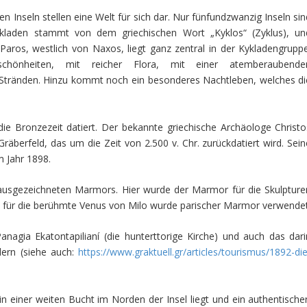
 Inseln stellen eine Welt für sich dar. Nur fünfundzwanzig Inseln sin
ykladen stammt von dem griechischen Wort „Kyklos“ (Zyklus), un
. Paros, westlich von Naxos, liegt ganz zentral in der Kykladengruppe
chönheiten, mit reicher Flora, mit einer atemberaubende
Stränden. Hinzu kommt noch ein besonderes Nachtleben, welches di
ie Bronzezeit datiert. Der bekannte griechische Archäologe Christo
räberfeld, das um die Zeit von 2.500 v. Chr. zurückdatiert wird. Sein
m Jahr 1898.
 ausgezeichneten Marmors. Hier wurde der Marmor für die Skulpture
 für die berühmte Venus von Milo wurde parischer Marmor verwendet
nagia Ekatontapilianí (die hunterttorige Kirche) und auch das dari
dern (siehe auch:
https://www.graktuell.gr/articles/tourismus/1892-die
 einer weiten Bucht im Norden der Insel liegt und ein authentischer