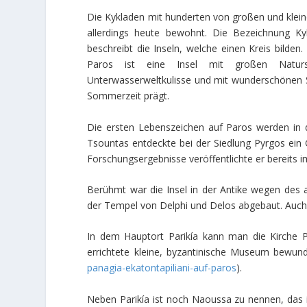
Die Kykladen mit hunderten von großen und kleinen
allerdings heute bewohnt. Die Bezeichnung K
beschreibt die Inseln, welche einen Kreis bilden
Paros ist eine Insel mit großen Naturs
Unterwasserweltkulisse und mit wunderschönen 
Sommerzeit prägt.
Die ersten Lebenszeichen auf Paros werden in d
Tsountas entdeckte bei der Siedlung Pyrgos ein G
Forschungsergebnisse veröffentlichte er bereits i
Berühmt war die Insel in der Antike wegen des
der Tempel von Delphi und Delos abgebaut. Auch
In dem Hauptort Parikía kann man die Kirche Pa
errichtete kleine, byzantinische Museum bewun
panagia-ekatontapiliani-auf-paros
).
Neben Parikía ist noch Naoussa zu nennen, das in