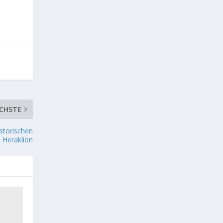
CHSTE
istorischen
n Heraklion