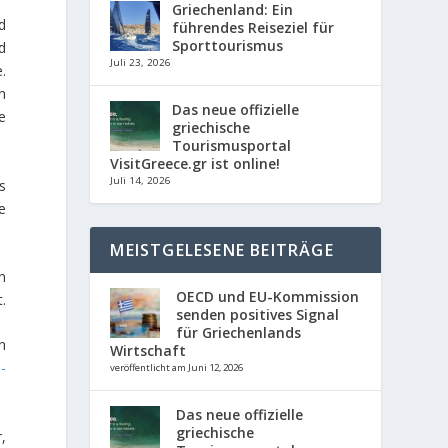
Griechenland: Ein
d
führendes Reiseziel für
Sporttourismus
d
Juli 23, 2026
.
n
Das neue offizielle
e
griechische
Tourismusportal
VisitGreece.gr ist online!
Juli 14, 2026
s
e
MEISTGELESENE BEITRÄGE
n
OECD und EU-Kommission
.
senden positives Signal
für Griechenlands
n
Wirtschaft
-
veröffentlicht am Juni 12, 2026
Das neue offizielle
griechische
,