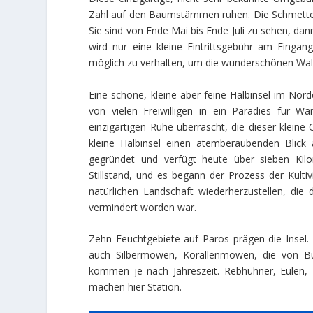
Zahl auf den Baumstämmen ruhen. Die Schmetterli
Sie sind von Ende Mai bis Ende Juli zu sehen, da
wird nur eine kleine Eintrittsgebühr am Einga
möglich zu verhalten, um die wunderschönen Wal
Eine schöne, kleine aber feine Halbinsel im Nor
von vielen Freiwilligen in ein Paradies für W
einzigartigen Ruhe überrascht, die dieser kleine
kleine Halbinsel einen atemberaubenden Blic
gegründet und verfügt heute über sieben Kil
Stillstand, und es begann der Prozess der Kulti
natürlichen Landschaft wiederherzustellen, di
vermindert worden war.
Zehn Feuchtgebiete auf Paros prägen die Insel.
auch Silbermöwen, Korallenmöwen, die von Bu
kommen je nach Jahreszeit. Rebhühner, Eulen, T
machen hier Station.