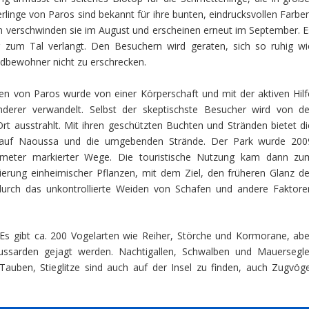
nge von Paros sind bekannt für ihre bunten, eindrucksvollen Farben
nn verschwinden sie im August und erscheinen erneut im September. E
ng zum Tal verlangt. Den Besuchern wird geraten, sich so ruhig wi
dbewohner nicht zu erschrecken.
den von Paros wurde von einer Körperschaft und mit der aktiven Hilf
anderer verwandelt. Selbst der skeptischste Besucher wird von de
 Ort ausstrahlt. Mit ihren geschützten Buchten und Stränden bietet di
k auf Naoussa und die umgebenden Strände. Der Park wurde 200
ometer markierter Wege. Die touristische Nutzung kam dann zu
vierung einheimischer Pflanzen, mit dem Ziel, den früheren Glanz de
e durch das unkontrollierte Weiden von Schafen und andere Faktore
 Es gibt ca. 200 Vogelarten wie Reiher, Störche und Kormorane, abe
ssarden gejagt werden. Nachtigallen, Schwalben und Mauersegle
auben, Stieglitze sind auch auf der Insel zu finden, auch Zugvöge