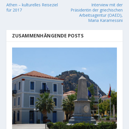
Athen – kulturelles Reiseziel
Interview mit der
für 2017
Präsidentin der griechischen
Arbeitsagentur (OAED),
Maria Karamessini
ZUSAMMENHÄNGENDE POSTS