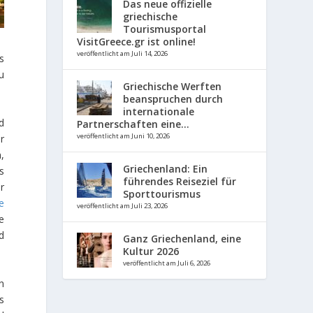
Das neue offizielle
griechische
Tourismusportal
VisitGreece.gr ist online!
veröffentlicht am Juli 14, 2026
s
u
Griechische Werften
beanspruchen durch
internationale
d
Partnerschaften eine...
veröffentlicht am Juni 10, 2026
r
,
Griechenland: Ein
s
führendes Reiseziel für
r
Sporttourismus
ie
veröffentlicht am Juli 23, 2026
e
d
Ganz Griechenland, eine
Kultur 2026
veröffentlicht am Juli 6, 2026
n
s