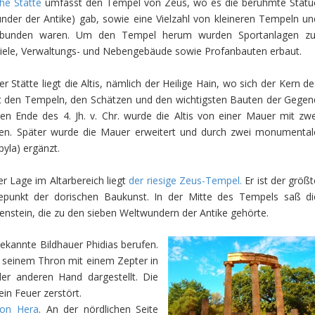
che Stätte
umfasst den Tempel von Zeus, wo es die berühmte Statu
nder der Antike) gab, sowie eine Vielzahl von kleineren Tempeln un
erbunden waren. Um den Tempel herum wurden Sportanlagen zu
piele, Verwaltungs- und Nebengebäude sowie Profanbauten erbaut.
 Stätte liegt die Altis, nämlich der Heilige Hain, wo sich der Kern de
t den Tempeln, den Schätzen und den wichtigsten Bauten der Gegen
en Ende des 4. Jh. v. Chr. wurde die Altis von einer Mauer mit zwe
n. Später wurde die Mauer erweitert und durch zwei monumental
yla) ergänzt.
r Lage im Altarbereich liegt
der riesige Zeus-Tempel.
Er ist der größ
epunkt der dorischen Baukunst. In der Mitte des Tempels saß di
enstein, die zu den sieben Weltwundern der Antike gehörte.
kannte Bildhauer Phidias berufen.
f seinem Thron mit einem Zepter in
er anderen Hand dargestellt. Die
ein Feuer zerstört.
on Hera
. An der nördlichen Seite