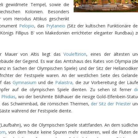
eli gewidmete Tempel, sowie die
echischen Kolonien. Besonders
er vom Herodus Attikus geschenkt
bmonument
Pelopio
, das
Prytaneio
(Sitz der kultischen Funktionäre de
 Königs Fillipus B’ von Makedonien errichteter eleganter Rundbau) z
r Mauer von Altis liegt das
Vouleftirion
, eines der ältesten un
ebäude der Gegend. Es war das Amtshaus des Rates von Olympia (de
anz in Sachen der Olympischen Spiele) und der Sitz der Hellanodiken
richter der Festspiele waren. An der westlichen Seite des Gelände
uf das
Gymnasium
und die
Palaistra,
die zur Vorbereitung der Läufe
pfer auf die olympischen Spiele dienten. Zu sehen ist ferner
d
 Phidias
, wo der berühmte Bildhauer die riesige Gold-Elfenbein-Statu
, das Schwimmbad, die römischen Thermen,
der Sitz der Priester
un
Gäste während der Festspiele diente.
(Laufbahn), wo die Olympischen Spiele stattfanden. An dem südliche
rom
, von dem heute keine Spuren mehr existieren, weil die Fluten de