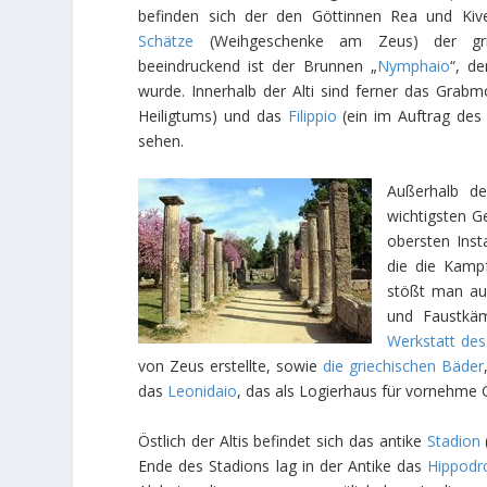
befinden sich der den Göttinnen Rea und Kiv
Schätze
(Weihgeschenke am Zeus) der gri
beeindruckend ist der Brunnen „
Nymphaio
“, d
wurde. Innerhalb der Alti sind ferner das Gra
Heiligtums) und das
Filippio
(ein im Auftrag des
sehen.
Außerhalb de
wichtigsten G
obersten Inst
die die Kampf
stößt man a
und Faustkäm
Werkstatt des
von Zeus erstellte, sowie
die griechischen Bäder
das
Leonidaio
, das als Logierhaus für vornehme 
Östlich der Altis befindet sich das antike
Stadion
Ende des Stadions lag in der Antike das
Hippod