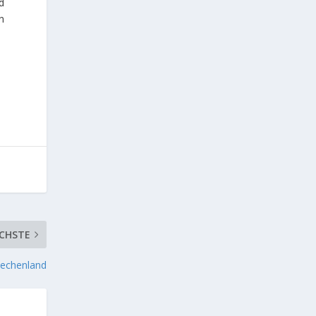
d
n
CHSTE
iechenland