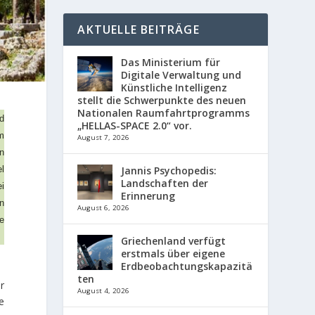
AKTUELLE BEITRÄGE
Das Ministerium für
Digitale Verwaltung und
Künstliche Intelligenz
stellt die Schwerpunkte des neuen
Nationalen Raumfahrtprogramms
nd
„HELLAS-SPACE 2.0“ vor.
im
August 7, 2026
on
Jannis Psychopedis:
el
Landschaften der
ei
Erinnerung
en
August 6, 2026
te
Griechenland verfügt
erstmals über eigene
Erdbeobachtungskapazitä
ten
r
August 4, 2026
e