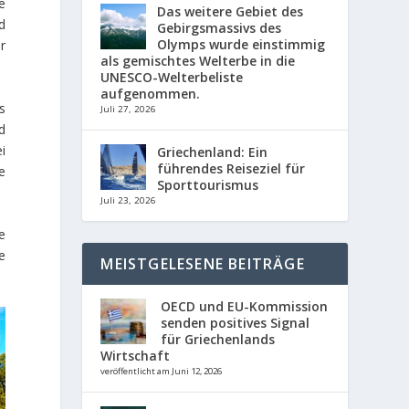
e
Das weitere Gebiet des
d
Gebirgsmassivs des
Olymps wurde einstimmig
r
als gemischtes Welterbe in die
UNESCO-Welterbeliste
aufgenommen.
s
Juli 27, 2026
d
i
Griechenland: Ein
führendes Reiseziel für
e
Sporttourismus
Juli 23, 2026
te
e
MEISTGELESENE BEITRÄGE
OECD und EU-Kommission
senden positives Signal
für Griechenlands
Wirtschaft
veröffentlicht am Juni 12, 2026