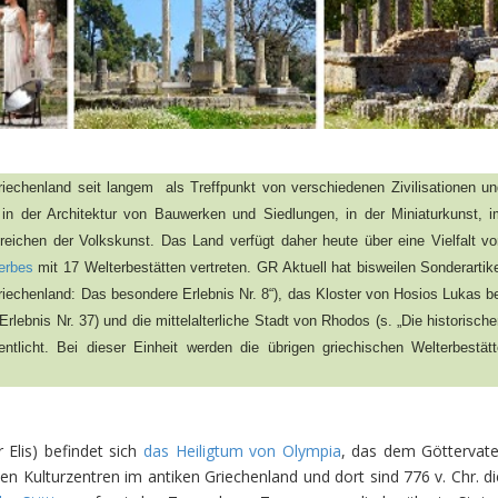
riechenland seit langem
als Treffpunkt von verschiedenen Zivilisationen u
: in der Architektur von Bauwerken und Siedlungen, in der Miniaturkunst, 
reichen der Volkskunst. Das Land verfügt daher heute über eine Vielfalt v
erbes
mit 17 Welterbestätten vertreten.
GR Aktuell hat bisweilen Sonderartik
echenland: Das besondere Erlebnis Nr. 8“), das Kloster von Hosios Lukas b
lebnis Nr. 37) und die mittelalterliche Stadt von Rhodos (s. „Die historisch
ntlicht. Bei dieser
Einheit werden die übrigen griechischen Welterbestät
 Elis) befindet sich
das Heiligtum von Olympia
, das dem Göttervate
n Kulturzentren im antiken Griechenland und dort sind 776 v. Chr. di