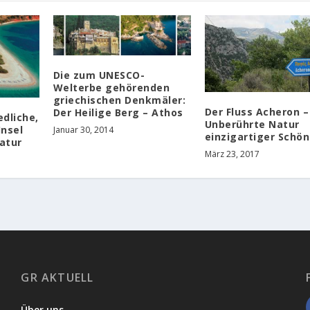
Die zum UNESCO-
Welterbe gehörenden
griechischen Denkmäler:
Der Fluss Acheron –
Der Heilige Berg – Athos
edliche,
Unberührte Natur
Insel
Januar 30, 2014
einzigartiger Schön
atur
März 23, 2017
GR AKTUELL
Über uns