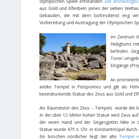
olympischen Spiele entstanden.
Die archäologis
aus Gold und Elfenbein (eines der sieben Weltwu
Gebäuden, die mit dem Gottesdienst eng v
Vorbereitung und Austragung der Olympischen S
Im Zentrum der
Heiligtums mi
befinden. Geg
Toren umgebe
Eingänge (Prop
An prominente
antike Tempel in Peloponnes und gilt als Höh
beeindruckende Statue des Zeus aus Gold und Elf
Als Baumeister des Zeus – Tempels wurde der be
In der über 12 Meter hohen Statue wird Zeus au
der einen Hand und der Siegesgöttin Nike in d
Statue wurde 475 n. Chr. in Konstantinopel durch 
Ein bisschen nördlicher liegt der alte
Tempel v