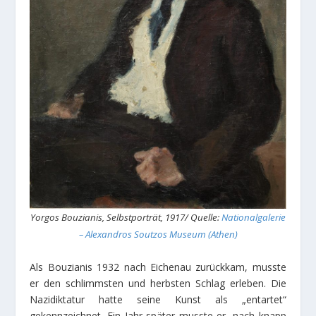
Yorgos Bouzianis, Selbstporträt, 1917/ Quelle:
Nationalgalerie
– Alexandros Soutzos Museum (Athen)
Als Bouzianis 1932 nach Eichenau zurückkam, musste
er den schlimmsten und herbsten Schlag erleben. Die
Nazidiktatur hatte seine Kunst als „entartet“
gekennzeichnet. Ein Jahr später musste er, nach knapp