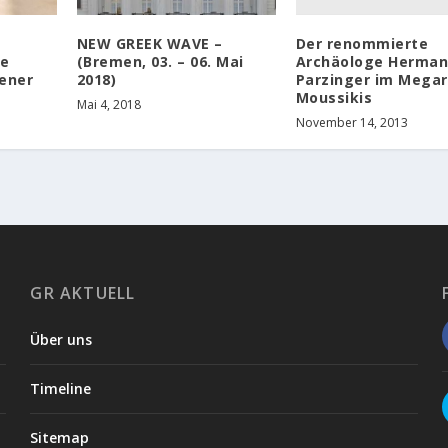
Der renommierte
NEW GREEK WAVE –
Archäologe Herma
ie
(Bremen, 03. – 06. Mai
Parzinger im Mega
hener
2018)
Moussikis
Mai 4, 2018
November 14, 2013
GR AKTUELL
Über uns
Timeline
Sitemap