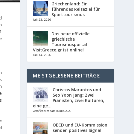
Griechenland: Ein
führendes Reiseziel für
Sporttourismus
d
Juli 23, 2026
n
1
Das neue offizielle
e
griechische
Tourismusportal
VisitGreece.gr ist online!
Juli 14, 2026
n
MEISTGELESENE BEITRÄGE
s
n
Christos Marantos und
e
Seo Yoon Jang: Zwei
s
Pianisten, zwei Kulturen,
eine ge...
veröffentlicht am Juni 8, 2026
e
OECD und EU-Kommission
d
senden positives Signal