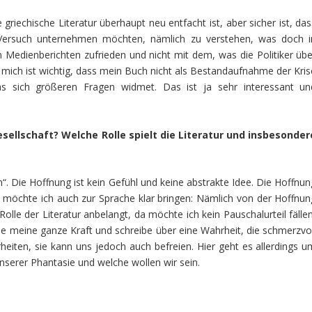
e griechische Literatur überhaupt neu entfacht ist, aber sicher ist, da
ersuch unternehmen möchten, nämlich zu verstehen, was doch i
en Medienberichten zufrieden und nicht mit dem, was die Politiker übe
r mich ist wichtig, dass mein Buch nicht als Bestandaufnahme der Kris
 sich größeren Fragen widmet. Das ist ja sehr interessant un
esellschaft? Welche Rolle spielt die Literatur und insbesonder
. Die Hoffnung ist kein Gefühl und keine abstrakte Idee. Die Hoffnun
 möchte ich auch zur Sprache klar bringen: Nämlich von der Hoffnun
lle der Literatur anbelangt, da möchte ich kein Pauschalurteil fällen
 meine ganze Kraft und schreibe über eine Wahrheit, die schmerzvol
heiten, sie kann uns jedoch auch befreien. Hier geht es allerdings u
unserer Phantasie und welche wollen wir sein.