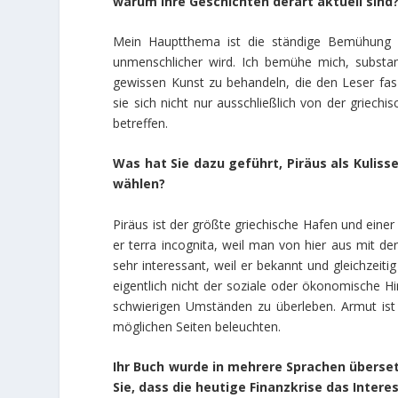
warum Ihre Geschichten derart aktuell sind
Mein Hauptthema ist die ständige Bemühung d
unmenschlicher wird. Ich bemühe mich, substan
gewissen Kunst zu behandeln, die den Leser fasz
sie sich nicht nur ausschließlich von der griech
betreffen.
Was hat Sie dazu geführt, Piräus als Kuliss
wählen?
Piräus ist der größte griechische Hafen und einer
er terra incognita, weil man von hier aus mit der
sehr interessant, weil er bekannt und gleichzeiti
eigentlich nicht der soziale oder ökonomische H
schwierigen Umständen zu überleben. Armut ist
möglichen Seiten beleuchten.
Ihr Buch wurde in mehrere Sprachen überse
Sie, dass die heutige Finanzkrise das Intere