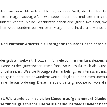
?
es Einzelnen, Mensch zu bleiben, in einer Welt, die Tag für Ta
zielle Fragen aufzugreifen, wie Leben oder Tod und dies mit eine
inieren könnte. Meine Geschichten haben eine große Aktualität, wei
ischen Krise, sondern von zeitlosen Fragen handeln, die alle Mensche
e und einfache Arbeiter als Protagonisten Ihrer Geschichten z
 der größten weltweit. Trotzdem, für viele von meinen Landsleuten, is
 Fähre zu den griechischen Inseln fährt. So ist es für mich als Kuliss
g unbekannt ist. Was die Protagonisten anbelangt, es interessiert mic
intergrund, aber ihre bewundernswerte Fähigkeit unter diesen überau
 eine Herausforderung. Diese Herausforderung möchte ich von alle
tzt. Wie wurde es in so vielen Ländern aufgenommen? Glaube
sse für die griechische Literatur überhaupt wieder belebt hat?