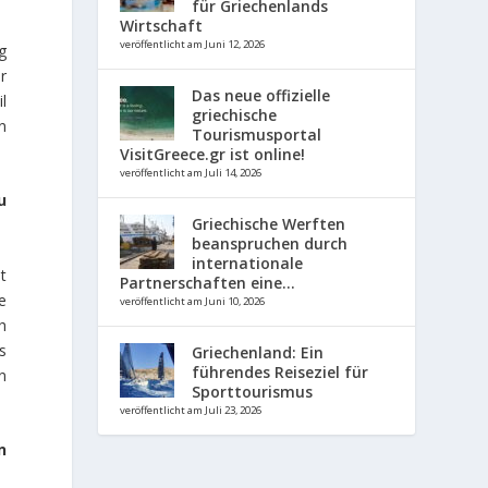
für Griechenlands
Wirtschaft
veröffentlicht am Juni 12, 2026
g
r
Das neue offizielle
l
griechische
n
Tourismusportal
VisitGreece.gr ist online!
veröffentlicht am Juli 14, 2026
u
Griechische Werften
beanspruchen durch
internationale
t
Partnerschaften eine...
e
veröffentlicht am Juni 10, 2026
h
s
Griechenland: Ein
führendes Reiseziel für
n
Sporttourismus
veröffentlicht am Juli 23, 2026
n