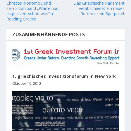
Christos Ikonomou und
Das Griechische Parlament
sein Erzählband „Warte nur,
verabschiedet ein neues
es passiert schon was“in
Reform- und Sparpaket
Reading Greece
ZUSAMMENHÄNGENDE POSTS
1. griechisches Investitionsforum in New York
Oktober 19, 2012