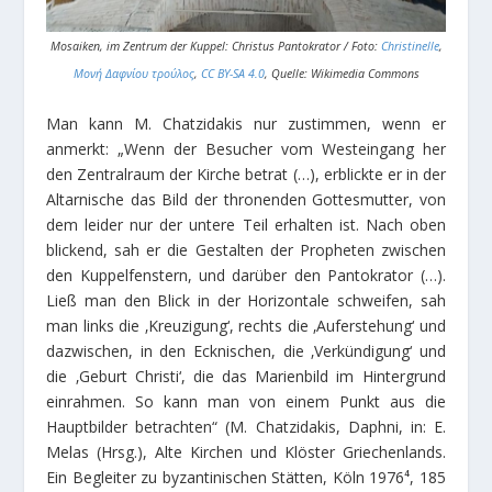
Mosaiken, im Zentrum der Kuppel: Christus Pantokrator / Foto:
Christinelle
,
Μονή Δαφνίου τρούλος
,
CC BY-SA 4.0
, Quelle: Wikimedia Commons
Man kann M. Chatzidakis nur zustimmen, wenn er
anmerkt: „Wenn der Besucher vom Westeingang her
den Zentralraum der Kirche betrat (…), erblickte er in der
Altarnische das Bild der thronenden Gottesmutter, von
dem leider nur der untere Teil erhalten ist. Nach oben
blickend, sah er die Gestalten der Propheten zwischen
den Kuppelfenstern, und darüber den Pantokrator (…).
Ließ man den Blick in der Horizontale schweifen, sah
man links die ‚Kreuzigung‘, rechts die ‚Auferstehung‘ und
dazwischen, in den Ecknischen, die ‚Verkündigung‘ und
die ‚Geburt Christi‘, die das Marienbild im Hintergrund
einrahmen. So kann man von einem Punkt aus die
Hauptbilder betrachten“ (M. Chatzidakis, Daphni, in: E.
Melas (Hrsg.), Alte Kirchen und Klöster Griechenlands.
Ein Begleiter zu byzantinischen Stätten, Köln 1976⁴, 185