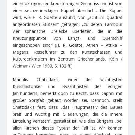
einen oktogonalen kreuzförmigen Grundriss und ist von
einer sechzehneckigen Kuppel überdacht. Die Kuppel
wird, wie H. R. Goette ausführt, von „acht im Quadrat
angeordneten Stützen“ getragen, „zu deren Tambour
vier sphärische Dreiecke überleiten, die in die
Kreuzungspunkte von Längs- und Querschiff
eingeschoben sind“ (H. R. Goette, Athen – Attika –
Megaris. Reiseführer zu den Kunstschätzen und
Kulturdenkmälern im Zentrum Griechenlands, Köln /
Weimar / Wien 1993, S. 132 ff.).
Manolis Chatzidakis, einer der wichtigsten
Kunsthistoriker und Byzantinisten des vorigen
Jahrhunderts, bemerkt doch zu Recht, dass Daphni mit
großer Sorgfalt gebaut worden sei. Dennoch, stellt
Chatzidakis fest, dass „das Hauptmassiv des Baues
breit und wuchtig mit Gliederungen, die die innere
Einteilung verraten“, gestaltet ist, wie dies übrigens „bei
allen Kirchen dieses Typus“ der Fall ist. Wir können
außerdem bemerken, dass es einen Wechsel „von