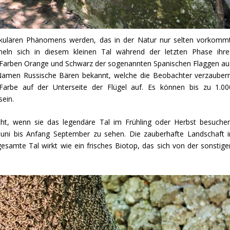
kulären Phänomens werden, das in der Natur nur selten vorkommt
ln sich in diesem kleinen Tal während der letzten Phase ihre
ie Farben Orange und Schwarz der sogenannten Spanischen Flaggen au
Namen Russische Bären bekannt, welche die Beobachter verzaubern
 Farbe auf der Unterseite der Flügel auf. Es können bis zu 1.00
ein.
scht, wenn sie das legendäre Tal im Frühling oder Herbst besuchen
Juni bis Anfang September zu sehen. Die zauberhafte Landschaft i
samte Tal wirkt wie ein frisches Biotop, das sich von der sonstige