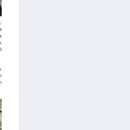
.
s
s
.
0
.
n
n