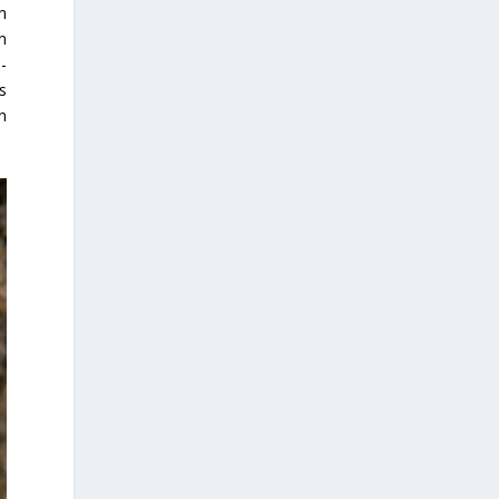
n
n
-
s
n