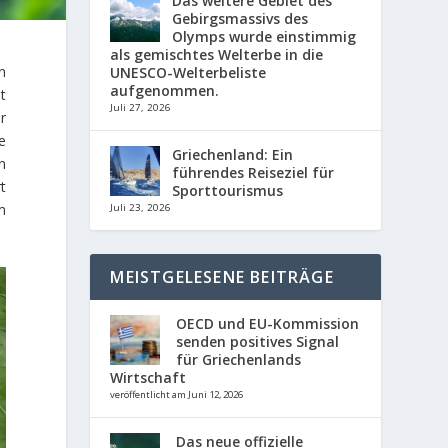
Das weitere Gebiet des
Gebirgsmassivs des
Olymps wurde einstimmig
als gemischtes Welterbe in die
n
UNESCO-Welterbeliste
aufgenommen.
t
Juli 27, 2026
r
e
Griechenland: Ein
n
führendes Reiseziel für
t
Sporttourismus
m
Juli 23, 2026
MEISTGELESENE BEITRÄGE
OECD und EU-Kommission
senden positives Signal
für Griechenlands
Wirtschaft
veröffentlicht am Juni 12, 2026
Das neue offizielle