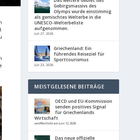
Das weitere Gebiet des
Gebirgsmassivs des
Olymps wurde einstimmig
als gemischtes Welterbe in die
n
UNESCO-Welterbeliste
aufgenommen.
.
Juli 27, 2026
u
Griechenland: Ein
führendes Reiseziel für
n
Sporttourismus
e
Juli 23, 2026
MEISTGELESENE BEITRÄGE
OECD und EU-Kommission
senden positives Signal
für Griechenlands
Wirtschaft
veröffentlicht am Juni 12, 2026
Das neue offizielle