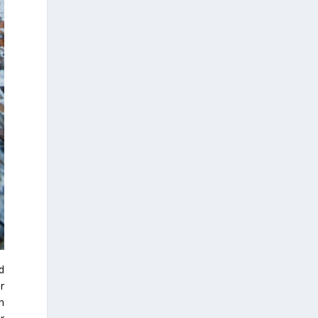
d
r
n