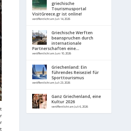
griechische
Tourismusportal
VisitGreece.gr ist online!
veröffentlicht am Juli 14, 2026
Griechische Werften
beanspruchen durch
internationale
Partnerschaften eine...
veröffentlicht am Juni 10, 2026
Griechenland: Ein
führendes Reiseziel für
Sporttourismus
veröffentlicht am Juli 23, 2026
Ganz Griechenland, eine
Kultur 2026
veröffentlicht am Juli 6, 2026
t
r
r
t