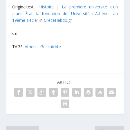
Originaltext: “
Histoire | La première université d’un
jeune État: la fondation de l’Université d’Athènes au
19ème siècle
” in
GrèceHebdo.gr
s.d.
TAGS:
Athen
|
Geschichte
AKTIE: