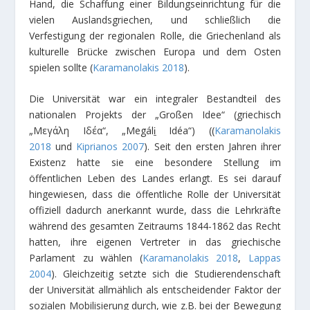
Hand, die Schaffung einer Bildungseinrichtung für die
vielen Auslandsgriechen, und schließlich die
Verfestigung der regionalen Rolle, die Griechenland als
kulturelle Brücke zwischen Europa und dem Osten
spielen sollte (
Karamanolakis 2018
).
Die Universität war ein integraler Bestandteil des
nationalen Projekts der „Großen Idee“ (griechisch
„Μεγάλη Ιδέα“, „Megáli̱ Idéa“) ((
Karamanolakis
2018
und
Kiprianos 2007
). Seit den ersten Jahren ihrer
Existenz hatte sie eine besondere Stellung im
öffentlichen Leben des Landes erlangt. Es sei darauf
hingewiesen, dass die öffentliche Rolle der Universität
offiziell dadurch anerkannt wurde, dass die Lehrkräfte
während des gesamten Zeitraums 1844-1862 das Recht
hatten, ihre eigenen Vertreter in das griechische
Parlament zu wählen (
Karamanolakis 2018
,
Lappas
2004
). Gleichzeitig setzte sich die Studierendenschaft
der Universität allmählich als entscheidender Faktor der
sozialen Mobilisierung durch, wie z.B. bei der Bewegung