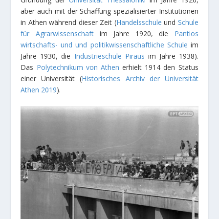
aber auch mit der Schaffung spezialisierter Institutionen
in Athen während dieser Zeit (
Handelsschule
und
Schule
für Agrarwissenschaft
im Jahre 1920, die
Pantios
wirtschafts- und und politikwissenschaftliche Schule
im
Jahre 1930, die
Industrieschule Piräus
im Jahre 1938).
Das
Polytechnikum von Athen
erhielt 1914 den Status
einer Universität (
Historisches Archiv der Universität
Athen 2019
).