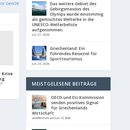
or Gericht
Das weitere Gebiet des
Gebirgsmassivs des
Olymps wurde einstimmig
als gemischtes Welterbe in die
UNESCO-Welterbeliste
aufgenommen.
Juli 27, 2026
Griechenland: Ein
führendes Reiseziel für
Sporttourismus
Juli 23, 2026
 Krise
ung
MEISTGELESENE BEITRÄGE
s“
OECD und EU-Kommission
senden positives Signal
für Griechenlands
Wirtschaft
veröffentlicht am Juni 12, 2026