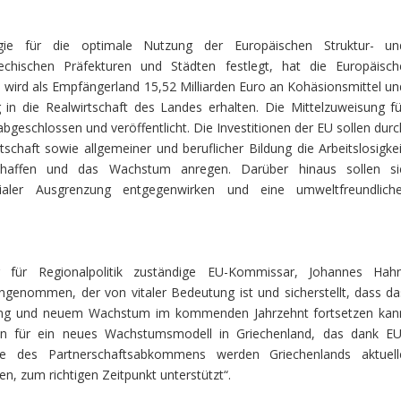
gie für die optimale Nutzung der Europäischen Struktur- un
echischen Präfekturen und Städten festlegt, hat die Europäisch
wird als Empfängerland 15,52 Milliarden Euro an Kohäsionsmittel un
g in die Realwirtschaft des Landes erhalten. Die Mittelzuweisung fü
bgeschlossen und veröffentlicht. Die Investitionen der EU sollen durc
chaft sowie allgemeiner und beruflicher Bildung die Arbeitslosigkei
schaffen und das Wachstum anregen. Darüber hinaus sollen si
ozialer Ausgrenzung entgegenwirken und eine umweltfreundliche
ür Regionalpolitik zuständige EU-Kommissar, Johannes Hahn
angenommen, der von vitaler Bedeutung ist und sicherstellt, dass da
ung und neuem Wachstum im kommenden Jahrzehnt fortsetzen kan
n für ein neues Wachstumsmodell in Griechenland, das dank EU
me des Partnerschaftsabkommens werden Griechenlands aktuell
, zum richtigen Zeitpunkt unterstützt“.