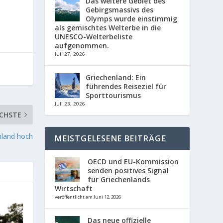
Das weitere Gebiet des
Gebirgsmassivs des
Olymps wurde einstimmig
als gemischtes Welterbe in die
UNESCO-Welterbeliste
aufgenommen.
Juli 27, 2026
Griechenland: Ein
führendes Reiseziel für
Sporttourismus
Juli 23, 2026
CHSTE
nland hoch
MEISTGELESENE BEITRÄGE
OECD und EU-Kommission
senden positives Signal
für Griechenlands
Wirtschaft
veröffentlicht am Juni 12, 2026
Das neue offizielle