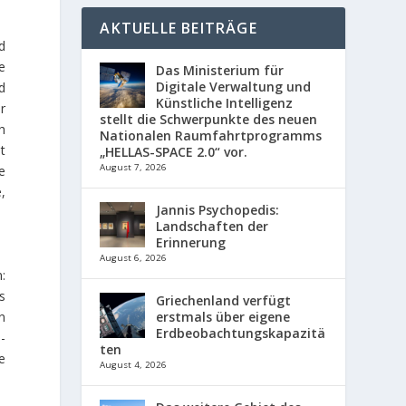
AKTUELLE BEITRÄGE
d
e
Das Ministerium für
Digitale Verwaltung und
d
Künstliche Intelligenz
r
stellt die Schwerpunkte des neuen
h
Nationalen Raumfahrtprogramms
t
„HELLAS-SPACE 2.0“ vor.
August 7, 2026
e
,
Jannis Psychopedis:
Landschaften der
Erinnerung
August 6, 2026
:
s
Griechenland verfügt
n
erstmals über eigene
Erdbeobachtungskapazitä
-
ten
e
August 4, 2026