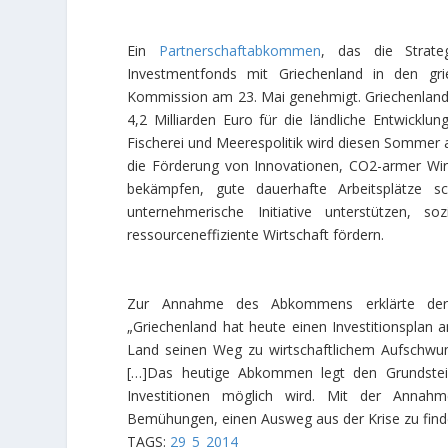
Ein
Partnerschaftabkommen
, das die Strate
Investmentfonds mit Griechenland in den gri
Kommission am 23. Mai genehmigt. Griechenland 
4,2 Milliarden Euro für die ländliche Entwicklun
Fischerei und Meerespolitik wird diesen Sommer a
die Förderung von Innovationen, CO2-armer Wirts
bekämpfen, gute dauerhafte Arbeitsplätze 
unternehmerische Initiative unterstützen, s
ressourceneffiziente Wirtschaft fördern.
Zur Annahme des Abkommens erklärte der f
„Griechenland hat heute einen Investitionsplan 
Land seinen Weg zu wirtschaftlichem Aufschw
[…]Das heutige Abkommen legt den Grundstei
Investitionen möglich wird. Mit der Annah
Bemühungen, einen Ausweg aus der Krise zu finden
TAGS:
29_5_2014