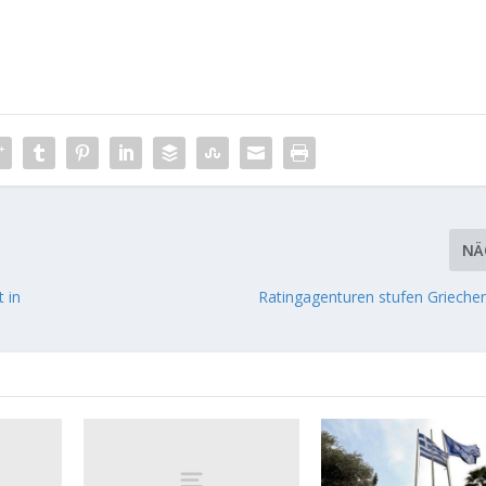
NÄ
 in
Ratingagenturen stufen Grieche