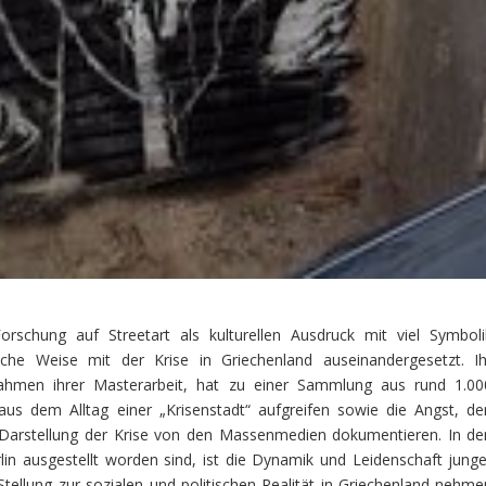
Forschung auf Streetart als kulturellen Ausdruck mit viel Symboli
iche Weise mit der Krise in Griechenland auseinandergesetzt. Ih
ahmen ihrer Masterarbeit, hat zu einer Sammlung aus rund 1.00
aus dem Alltag einer „Krisenstadt“ aufgreifen sowie die Angst, de
 Darstellung der Krise von den Massenmedien dokumentieren. In de
lin ausgestellt worden sind, ist die Dynamik und Leidenschaft junge
 Stellung zur sozialen und politischen Realität in Griechenland nehme