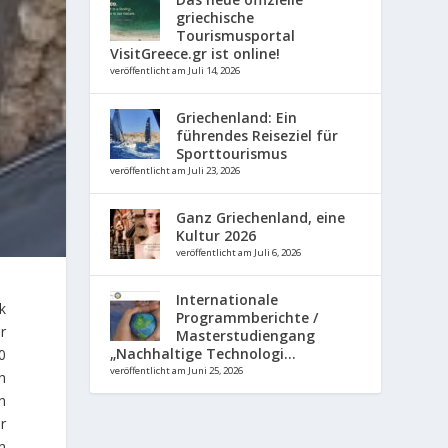
griechische
Tourismusportal
VisitGreece.gr ist online!
veröffentlicht am Juli 14, 2026
Griechenland: Ein
führendes Reiseziel für
Sporttourismus
veröffentlicht am Juli 23, 2026
Ganz Griechenland, eine
Kultur 2026
veröffentlicht am Juli 6, 2026
Internationale
k
Programmberichte /
r
Masterstudiengang
„Nachhaltige Technologi...
0
veröffentlicht am Juni 25, 2026
n
n
r
n