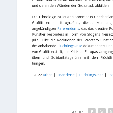
und sie an den Wänden der Großstadt abbilden.
Die Ethnologin ist letzten Sommer in Griechenla
Graffiti erneut fotografiert, dieses Mal an
angekündigten
Referendums
, das das kreative Po
Künstler besonders in Form von Slogans freisetzt
Julia Tulke die Reaktionen der Streetart-Künstle
die anhaltende
Flüchtlingskrise
dokumentiert und 
von Graffiti erstellt, die Kritik an Europas Umgan
üben und Solidaritätsgefühle mit den Flücht
bringen.
TAGS:
Athen
|
Finanzkrise
|
Flüchtlingskrise
|
Fot
AKTIE: