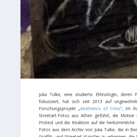
Julia Tulke, eine studierte Ethnologin, deren 
fokussiert, hat sich seit 2013 auf ungewöhnl
Forschungsprojekt „
Aesthetics of Crisis
“, im R
Streetart-Fotos aus Athen geführt, die Motive 
Protest und die Reaktion auf die herkömmliche
Fotos aus dem Archiv von Julia Tulke, die in Ber
Graffiti- und Streetart-Künstler zu erkennen, die