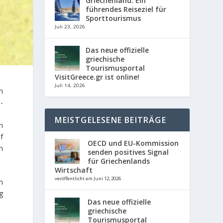
Griechenland: Ein
führendes Reiseziel für
Sporttourismus
Juli 23, 2026
Das neue offizielle
griechische
Tourismusportal
VisitGreece.gr ist online!
Juli 14, 2026
m
-
MEISTGELESENE BEITRÄGE
n
f
OECD und EU-Kommission
n
senden positives Signal
für Griechenlands
Wirtschaft
veröffentlicht am Juni 12, 2026
n
g
Das neue offizielle
griechische
Tourismusportal