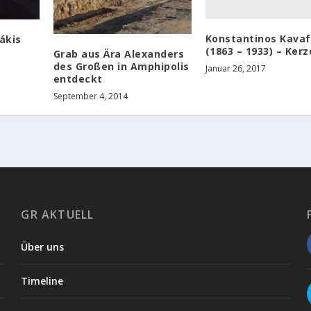
Konstantinos Kavaf
ákis
(1863 – 1933) – Ker
Grab aus Ära Alexanders
des Großen in Amphipolis
Januar 26, 2017
entdeckt
September 4, 2014
GR AKTUELL
Über uns
Timeline