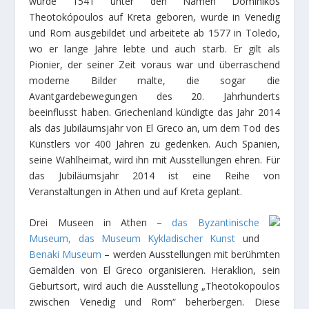
wurde 1541 unter den Namen Domínikos
Theotokópoulos auf Kreta geboren, wurde in Venedig
und Rom ausgebildet und arbeitete ab 1577 in Toledo,
wo er lange Jahre lebte und auch starb. Er gilt als
Pionier, der seiner Zeit voraus war und überraschend
moderne Bilder malte, die sogar die
Avantgardebewegungen des 20. Jahrhunderts
beeinflusst haben. Griechenland kündigte das Jahr 2014
als das Jubiläumsjahr von El Greco an, um dem Tod des
Künstlers vor 400 Jahren zu gedenken. Auch Spanien,
seine Wahlheimat, wird ihn mit Ausstellungen ehren. Für
das Jubiläumsjahr 2014 ist eine Reihe von
Veranstaltungen in Athen und auf Kreta geplant.
Drei Museen in Athen –
das Byzantinische
Museum,
das Museum Kykladischer Kunst
und
Benaki Museum
– werden Ausstellungen mit berühmten
Gemälden von El Greco organisieren. Heraklion, sein
Geburtsort, wird auch die Ausstellung „Theotokopoulos
zwischen Venedig und Rom“ beherbergen. Diese