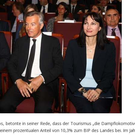
os, betonte in seiner Rede, dass der Tourismus „die Dampflokomotiv
it einem prozentualen Anteil von 10,3% zum BIP des Landes bei. Im Jah