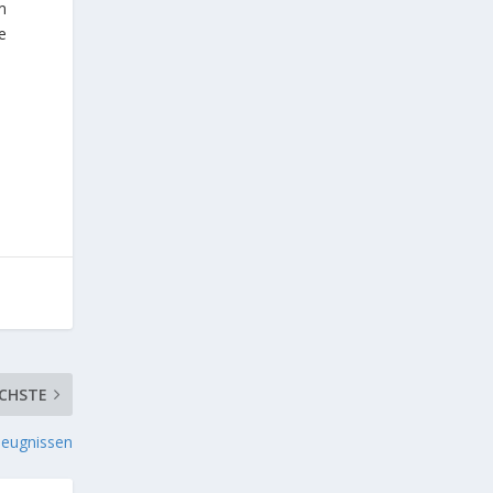
m
e
CHSTE
 Zeugnissen