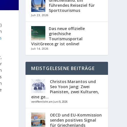
Griechenland: Ein
führendes Reiseziel für
Sporttourismus
Juli 23, 2026
)
Das neue offizielle
h
griechische
s
Tourismusportal
VisitGreece.gr ist online!
Juli 14, 2026
,
r
MEISTGELESENE BEITRÄGE
n
s
Christos Marantos und
m
Seo Yoon Jang: Zwei
e
Pianisten, zwei Kulturen,
eine ge...
veröffentlicht am Juni 8, 2026
OECD und EU-Kommission
senden positives Signal
für Griechenlands