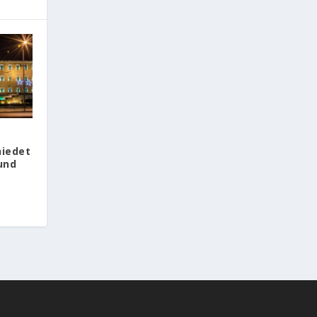
hiedet
und