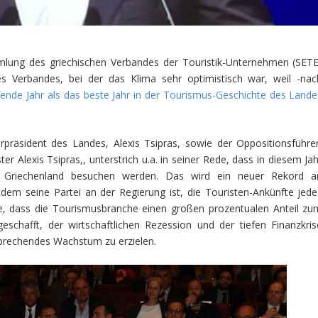
lung des griechischen Verbandes der Touristik-Unternehmen (SETE
s Verbandes, bei der das Klima sehr optimistisch war, weil -nac
fende Jahr als das beste Jahr in der Tourismus-Geschichte des Lande
präsident des Landes, Alexis Tsipras, sowie der Oppositionsführer
r Alexis Tsipras,, unterstrich u.a. in seiner Rede, dass in diesem Jah
d Griechenland besuchen werden. Das wird ein neuer Rekord a
tdem seine Partei an der Regierung ist, die Touristen-Ankünfte jede
gte, dass die Tourismusbranche einen großen prozentualen Anteil zu
eschafft, der wirtschaftlichen Rezession und der tiefen Finanzkris
sprechendes Wachstum zu erzielen.