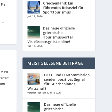
Griechenland: Ein
 Film
führendes Reiseziel für
Sporttourismus
Juli 23, 2026
...
Das neue offizielle
griechische
Tourismusportal
VisitGreece.gr ist online!
Juli 14, 2026
MEISTGELESENE BEITRÄGE
s zum
OECD und EU-Kommission
thener
senden positives Signal
iner
für Griechenlands
Wirtschaft
veröffentlicht am Juni 12, 2026
Das neue offizielle
griechische