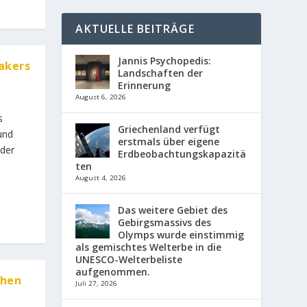
AKTUELLE BEITRÄGE
Jannis Psychopedis:
akers
Landschaften der
Erinnerung
August 6, 2026
s
Griechenland verfügt
und
erstmals über eigene
 der
Erdbeobachtungskapazitä
ten
August 4, 2026
Das weitere Gebiet des
Gebirgsmassivs des
Olymps wurde einstimmig
als gemischtes Welterbe in die
UNESCO-Welterbeliste
aufgenommen.
then
Juli 27, 2026