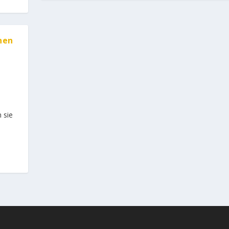
hen
n sie