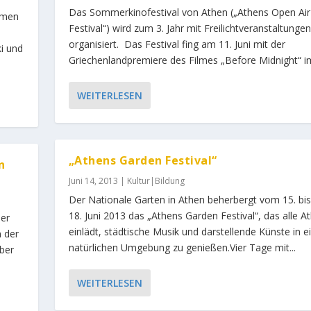
Das Sommerkinofestival von Athen („Athens Open Air
imen
Festival“) wird zum 3. Jahr mit Freilichtveranstaltungen
organisiert. Das Festival fing am 11. Juni mit der
ki und
Griechenlandpremiere des Filmes „Before Midnight“ im
WEITERLESEN
„Athens Garden Festival“
n
Juni 14, 2013
|
Kultur|Bildung
Der Nationale Garten in Athen beherbergt vom 15. bi
18. Juni 2013 das „Athens Garden Festival“, das alle A
ner
einlädt, städtische Musik und darstellende Künste in e
n der
natürlichen Umgebung zu genießen.Vier Tage mit...
mber
WEITERLESEN