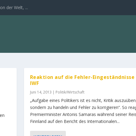
n der Welt, ...
Reaktion auf die Fehler-Eingeständnisse
IWF
Juni 14, 2013
|
Politik/Wirtschaft
„Aufgabe eines Politikers ist es nicht, Kritik auszuüben
sondern zu handeln und Fehler zu korrigieren“. So rea
Premierminister Antonis Samaras während seiner Reis
gen
Finnland auf den Bericht des Internationalen...