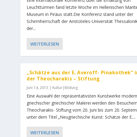
Eine internationale Konferenz über die Erhaltung von
Leuchttürmen fand letzte Woche im Hellenischen Marit
Museum in Piräus statt.Die Konferenz stand unter der
Schirmherrschaft der Aristoteles-Universität Thessaloni
der...
WEITERLESEN
„Schätze aus der E. Averoff- Pinakothek“ i
der Theocharakis – Stiftung
Juni 14, 2013
|
Kultur|Bildung
Eine Auswahl der repräsentativsten Kunstwerke moder
griechischer griechischer Malerei werden den Besucher
Theocharakis- Stiftung vom 20. Juni bis zum 20. Septe
unter dem Titel „Neugriechische Kunst: Schätze der E....
WEITERLESEN