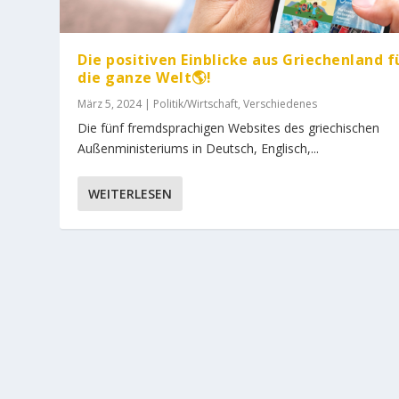
Die positiven Einblicke aus Griechenland f
die ganze Welt🌎!
März 5, 2024
|
Politik/Wirtschaft
,
Verschiedenes
Die fünf fremdsprachigen Websites des griechischen
Außenministeriums in Deutsch, Englisch,...
WEITERLESEN