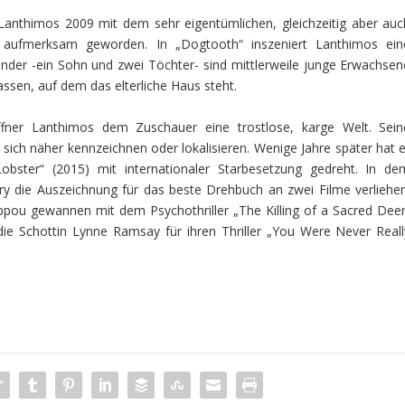
 Lanthimos 2009 mit dem sehr eigentümlichen, gleichzeitig aber auc
) aufmerksam geworden. In „Dogtooth“ inszeniert Lanthimos ein
 Kinder -ein Sohn und zwei Töchter- sind mittlerweile junge Erwachsen
ssen, auf dem das elterliche Haus steht.
ffner Lanthimos dem Zuschauer eine trostlose, karge Welt. Sein
ich näher kennzeichnen oder lokalisieren. Wenige Jahre später hat e
obster“ (2015) mit internationaler Starbesetzung gedreht. In de
Jury die Auszeichnung für das beste Drehbuch an zwei Filme verliehen
ppou gewannen mit dem Psychothriller „The Killing of a Sacred Deer
die Schottin Lynne Ramsay für ihren Thriller „You Were Never Reall