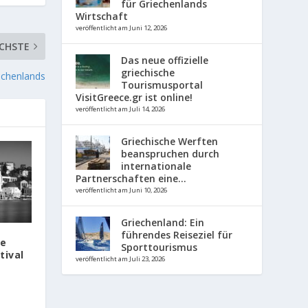
für Griechenlands
Wirtschaft
veröffentlicht am Juni 12, 2026
CHSTE
Das neue offizielle
griechische
iechenlands
Tourismusportal
VisitGreece.gr ist online!
veröffentlicht am Juli 14, 2026
Griechische Werften
beanspruchen durch
internationale
Partnerschaften eine...
veröffentlicht am Juni 10, 2026
Griechenland: Ein
führendes Reiseziel für
le
Sporttourismus
tival
veröffentlicht am Juli 23, 2026