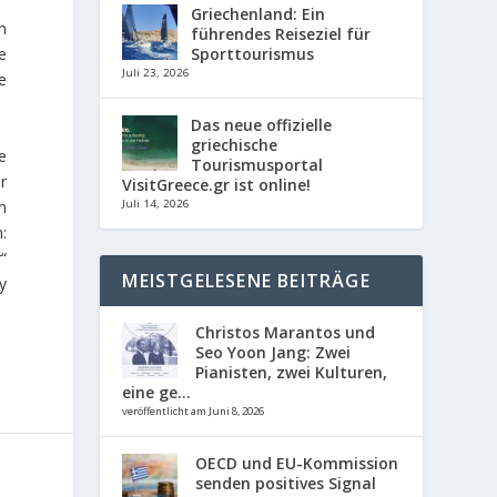
Griechenland: Ein
h
führendes Reiseziel für
Sporttourismus
e
Juli 23, 2026
e
Das neue offizielle
griechische
e
Tourismusportal
r
VisitGreece.gr ist online!
m
Juli 14, 2026
:
“
MEISTGELESENE BEITRÄGE
y
Christos Marantos und
Seo Yoon Jang: Zwei
Pianisten, zwei Kulturen,
eine ge...
veröffentlicht am Juni 8, 2026
OECD und EU-Kommission
senden positives Signal