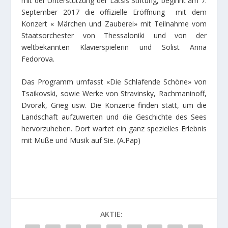
mit der Unterstützung der Latsis Stiftung, beginnt am 7.
September 2017 die offizielle Eröffnung mit dem
Konzert « Μärchen und Zauberei» mit Teilnahme vom
Staatsorchester von Thessaloniki und von der
weltbekannten Klavierspielerin und Solist Anna
Fedorova.
Das Programm umfasst «Die Schlafende Schöne» von
Tsaikovski, sowie Werke von Stravinsky, Rachmaninoff,
Dvorak, Grieg usw. Die Konzerte finden statt, um die
Landschaft aufzuwerten und die Geschichte des Sees
hervorzuheben. Dort wartet ein ganz spezielles Erlebnis
mit Muße und Musik auf Sie. (A.Pap)
AKTIE: