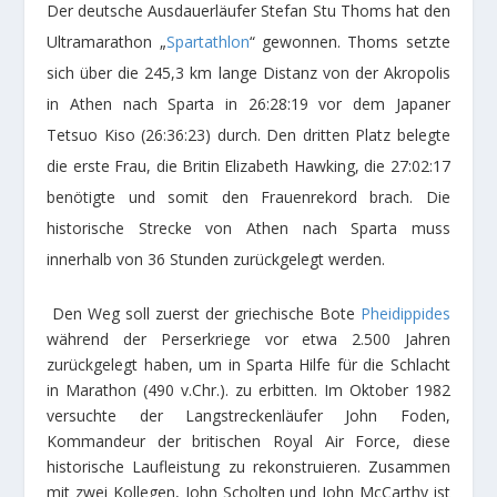
Der deutsche Ausdauerläufer Stefan Stu Thoms hat den
Ultramarathon „
Spartathlon
“ gewonnen. Thoms setzte
sich über die 245,3 km lange Distanz von der Akropolis
in Athen nach Sparta in 26:28:19 vor dem Japaner
Tetsuo Kiso (26:36:23) durch. Den dritten Platz belegte
die erste Frau, die Britin Elizabeth Hawking, die 27:02:17
benötigte und somit den Frauenrekord brach. Die
historische Strecke von Athen nach Sparta muss
innerhalb von 36 Stunden zurückgelegt werden.
Den Weg soll zuerst der griechische Bote
Pheidippides
während der Perserkriege vor etwa 2.500 Jahren
zurückgelegt haben, um in Sparta Hilfe für die Schlacht
in Marathon (490 v.Chr.). zu erbitten. Im Oktober 1982
versuchte der Langstreckenläufer John Foden,
Kommandeur der britischen Royal Air Force, diese
historische Laufleistung zu rekonstruieren. Zusammen
mit zwei Kollegen, John Scholten und John McCarthy ist