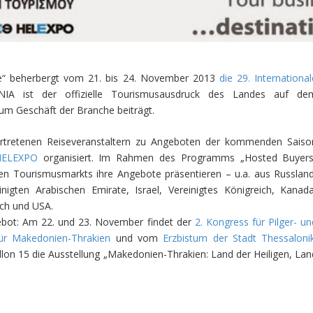
ntre“ beherbergt vom 21. bis 24. November 2013
die 29. Internationa
NIA ist der offizielle Tourismusausdruck des Landes auf de
zum Geschäft der Branche beiträgt.
ertretenen Reiseveranstaltern zu Angeboten der kommenden Saiso
HELEXPO
organisiert. Im Rahmen des Programms „Hosted Buyers
len Tourismusmarkts ihre Angebote präsentieren – u.a. aus Russland
inigten Arabischen Emirate, Israel, Vereinigtes Königreich, Kanada
ich und USA.
ebot: Am 22. und 23. November findet der
2. Kongress für Pilger- un
für Makedonien-Thrakien
und vom
Erzbistum der Stadt Thessalonik
llon 15 die Ausstellung „Makedonien-Thrakien: Land der Heiligen, Lan