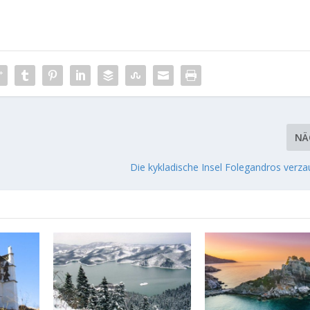
NÄ
Die kykladische Insel Folegandros verz