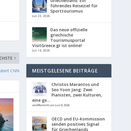
Griechenland: Ein
führendes Reiseziel für
Sporttourismus
Juli 23, 2026
Das neue offizielle
griechische
Tourismusportal
VisitGreece.gr ist online!
Juli 14, 2026
CHSTE
MEISTGELESENE BEITRÄGE
aubert CNN
Christos Marantos und
Seo Yoon Jang: Zwei
Pianisten, zwei Kulturen,
eine ge...
veröffentlicht am Juni 8, 2026
OECD und EU-Kommission
senden positives Signal
für Griechenlands