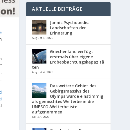
AKTUELLE BEITRÄGE
Jannis Psychopedis:
Landschaften der
le
Erinnerung
August 6, 2026
m
Griechenland verfügt
erstmals über eigene
n
Erdbeobachtungskapazitä
“
ten
,
August 4, 2026
,
Das weitere Gebiet des
Gebirgsmassivs des
d
Olymps wurde einstimmig
i
als gemischtes Welterbe in die
d
UNESCO-Welterbeliste
aufgenommen.
Juli 27, 2026