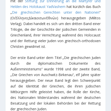
mit der
Stiftung zur Erinnerung an die Märtyrer und
Helden des Holokaust YadVashem
hat kürzlich das Buch
„
Die griechischen Gerechten unter den Nationen
“
(ΟιΈλληνεςΔίκαιοιτωνΕθνών) herausgegeben (Militos
Verlag). Dabei handelt es sich um den dritten Band einer
Trilogie, die der Geschichte der jüdischen Gemeinden in
Griechenland, ihrer Vernichtung während des Holocaust
und der Rettung vieler Juden von griechisch-orthodoxen
Christen gewidmet ist.
Der erste Band unter dem Titel „Die griechischen Juden
durch die diplomatischen Dokumente des
Außenministeriums“ wurde 1998 und der zweite Band,
„Die Griechen von Auschwitz-Birkenau“, elf Jahre später
herausgegeben. Der neue Band legt den Schwerpunkt
auf die Identität der Griechen, die ihren jüdischen
Mitbürgern Hilfe geleistet haben, die Rolle der Kirche,
des Nationalen Widerstandes während der deutschen
Besatzung und der lokalen Behörden bei der Rettung
der griechischen Juden.