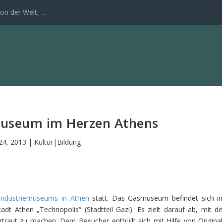
n der Welt, ...
museum im Herzen Athens
 24, 2013
|
Kultur|Bildung
 Industriemuseums in Athen
statt. Das Gasmuseum befindet sich i
dt Athen „Technopolis“ (Stadtteil Gazi). Es zielt darauf ab, mit de
traut zu machen. Dem Besucher enthüllt sich mit Hilfe von Original