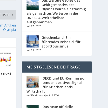
Das weitere Gebiet des
Gebirgsmassivs des
Olymps wurde einstimmig
als gemischtes Welterbe in die
CHSTE
UNESCO-Welterbeliste
aufgenommen.
im Antiken
Juli 27, 2026
Olympia
Griechenland: Ein
führendes Reiseziel für
Sporttourismus
Juli 23, 2026
MEISTGELESENE BEITRÄGE
stival
n
OECD und EU-Kommission
senden positives Signal
für Griechenlands
Wirtschaft
veröffentlicht am Juni 12, 2026
Das neue offizielle