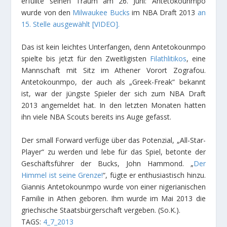
erfüllte seinen Traum am 26. Juni: Antetokounmpo
wurde von den
Milwaukee Bucks
im NBA Draft 2013
an
15. Stelle ausgewählt [VIDEO].
Das ist kein leichtes Unterfangen, denn Antetokounmpo
spielte bis jetzt für den Zweitligisten
Filathlitikos
, eine
Mannschaft mit Sitz im Athener Vorort Zografou.
Antetokounmpo, der auch als „Greek-Freak“ bekannt
ist, war der jüngste Spieler der sich zum NBA Draft
2013 angemeldet hat. In den letzten Monaten hatten
ihn viele NBA Scouts bereits ins Auge gefasst.
Der small Forward verfüge über das Potenzial, „All-Star-
Player“ zu werden und lebe für das Spiel, betonte der
Geschäftsführer der Bucks, John Hammond. „
Der
Himmel ist seine Grenze!
“, fügte er enthusiastisch hinzu.
Giannis Antetokounmpo wurde von einer nigerianischen
Familie in Athen geboren. Ihm wurde im Mai 2013 die
griechische Staatsbürgerschaft vergeben.
(So.K.).
TAGS:
4_7_2013