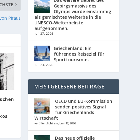
Das weitere Gebiet des
CHSTE
Gebirgsmassivs des
Olymps wurde einstimmig
als gemischtes Welterbe in die
von Piräus
UNESCO-Welterbeliste
aufgenommen.
Juli 27, 2026
Griechenland: Ein
führendes Reiseziel für
Sporttourismus
Juli 23, 2026
MEISTGELESENE BEITRÄGE
tschen
OECD und EU-Kommission
senden positives Signal
für Griechenlands
ikos
Wirtschaft
veröffentlicht am Juni 12, 2026
Das neue offizielle