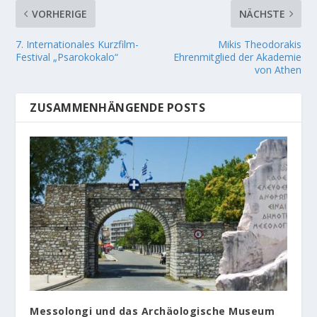
VORHERIGE
NÄCHSTE
7. Internationales Kurzfilm-
Mikis Theodorakis
Festival „Psarokokalo“
Ehrenmitglied der Akademie
von Athen
ZUSAMMENHÄNGENDE POSTS
Messolongi und das Archäologische Museum