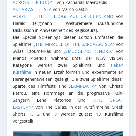
ACROSS HER BODY
– von Zacharias Mavroeidis
AS FAR AS THE SEA
von Marco Gastin
VORZEIT – TEIL I: ELOGE AUF GRIECHENLAND
von
Harald Bergmann – Weltpremiere (Ausführliche
Diskussion in Anwesenheit des Regisseurs).
Die Special Screenings dieser Edition umfassen die
Spielfilme „
THE MIRACLE OF THE SARGASSO SEA
“ von
Syllas Tzoumerkas und „
SMUGGLING HENDRIX
“ von
Marios Piperidis, während unter der NEW VISION
Kategorie werden zwei Spielfilme und
sieben
Kurzfilme
in neuen Erzählformen und experimentellen
Herangehensweisen gezeigt. Die zwei Spielfilme dieser
Sparte des Filmfests sind „
LAMPDA PI
’’ von Christo
Petrou, eine Hommage an die progressive Kult-
Sängerin Lena Platonos und „
THE GREAT
EASTERN
“ von The Callas. In der Kurzfilmreihe Greek
Shorts
1
,
2
und
3
werden zuletzt 13 Kurzfilme
vorgestellt.