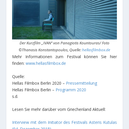
Der Kurzfilm „IVAN“ von Panagiotis Kountouras/ Foto
©Thanasis Konstantopoulos, Quelle:
hellasfilmbox.de
Mehr Informationen zum Festival können Sie hier
finden:
www.hellasfilmbox.de
Quelle:
Hellas Filmbox Berlin 2020 –
Pressemitteilung
Hellas Filmbox Berlin –
Programm 2020
s.d.
Lesen Sie mehr darüber vom Griechenland Aktuell:
Interview mit dem Initiator des Festivals Asteris Kutulas
(04. Dezember 2018)