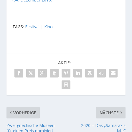
TAGS:
Festival
|
Kino
AKTIE:
VORHERIGE
NÄCHSTE
Zwei griechische Museen
2020 – Das „Samarákis
für einen Preis nominiert
Jahr“