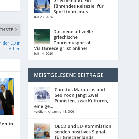
Griechenland: Ein
führendes Reiseziel für
Sporttourismus
Juli 23, 2026
CHSTE
Das neue offizielle
griechische
Tourismusportal
r der EU in
VisitGreece.gr ist online!
Athen
Juli 14, 2026
MEISTGELESENE BEITRÄGE
Christos Marantos und
Seo Yoon Jang: Zwei
Pianisten, zwei Kulturen,
eine ge...
veröffentlicht am Juni 8, 2026
fen in
OECD und EU-Kommission
senden positives Signal
für Griechenlands