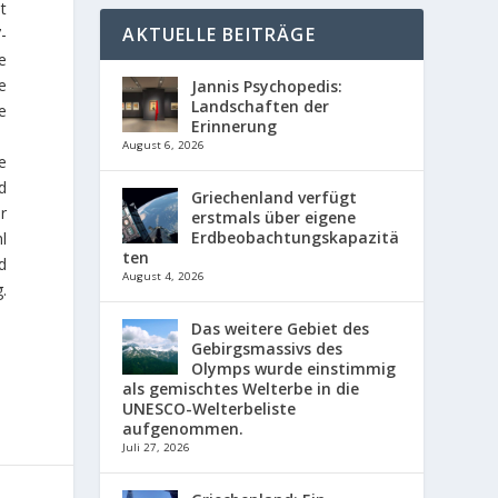
t
AKTUELLE BEITRÄGE
-
e
e
Jannis Psychopedis:
Landschaften der
e
Erinnerung
August 6, 2026
e
d
Griechenland verfügt
r
erstmals über eigene
Erdbeobachtungskapazitä
l
ten
d
August 4, 2026
.
Das weitere Gebiet des
Gebirgsmassivs des
Olymps wurde einstimmig
als gemischtes Welterbe in die
UNESCO-Welterbeliste
aufgenommen.
Juli 27, 2026