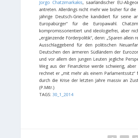
Jorgo Chatzimarkakis
, saarländischer EU-Abgeo
antreten. Allerdings nicht mehr wie bisher für di
jährige Deutsch-Grieche kandidiert für seine 
Europabürger“ für die Europawahl. Chatzim
kompromissorientiert und ideologiefrei, aber nicht
„ergänzende Förderpolitik“, denn: „Sparen allein r
Ausschlaggebend für den politischen Neuanfa
Deutschen den ärmeren Südländern der Eurozone
und vor allem den jungen Leuten jegliche Perspek
Weg aus der Finanzkrise werde schwierig, aber
rechnet er „mit mehr als einem Parlamentssitz“ f
durch die Krise der letzten Jahre massiv an Zu
(
P.Mitr.
)
TAGS:
30_1_2014