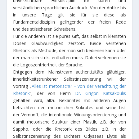
unverzichtbare Hilfsdisziplin für klaren und
verständlichen sprachlichen Ausdruck. Von der Antike bis
in unsere Tage gilt sie für sie diese als
Fundamentaldisziplin gelingender der freien Rede
und des stilsicheren Schreibens.
Für die Anderen ist sie pures Gift, das selbst in kleinsten
Dosen Glaubwürdigkeit zerstört. Beide verstehen
Rhetorik als Methode, der man sich bedienen kann oder
der man sich strikt enthalten muss. Dabei verkennen sie
die Logoszentriertheit der Sprache.
Entgegen dem Mainstream authentizitäts gläubiger,
innerlichkeitstrunkener Selbstinszenierung will der
Vortrag „
Alles ist rhetorisch!? – von der Verachtung der
Rhetorik
“, der von Herrn
Dr. Grigori Katsakoulis
gehalten wird, allzu Bekanntes mit anderen Augen
betrachten: den rhetorischen Sokrates und seine List
der Vernunft, die intentionale Wirkungsorientierung und
damit rhetorische Struktur einer Plastik, z.B. der von
Sappho, oder die Rhetorik des Bildes, z.B. in der
Selbstinszenierung des Dichters Odysseas Elytis als