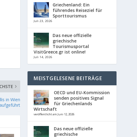
Griechenland: Ein
führendes Reiseziel für
Sporttourismus
Juli 23, 2026
Das neue offizielle
griechische
Tourismusportal
VisitGreece.gr ist online!
Juli 14, 2026
MEISTGELESENE BEITRÄGE
CHSTE
OECD und EU-Kommission
senden positives Signal
is in Wien
für Griechenlands
aufgeführt
Wirtschaft
veröffentlicht am Juni 12, 2026
Das neue offizielle
griechische