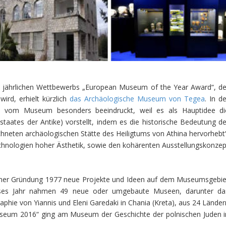
 jährlichen Wettbewerbs „European Museum of the Year Award“, de
wird, erhielt kürzlich
das Archäologische Museum von Tegea
. In d
e vom Museum besonders beeindruckt, weil es als Hauptidee di
taates der Antike) vorstellt, indem es die historische Bedeutung de
hneten archäologischen Stätte des Heiligtums von Athina hervorhebt“
echnologien hoher Ästhetik, sowie den kohärenten Ausstellungskonzep
iner Gründung 1977 neue Projekte und Ideen auf dem Museumsgebie
Dieses Jahr nahmen 49 neue oder umgebaute Museen, darunter da
e von Yiannis und Eleni Garedaki in Chania (Kreta), aus 24 Länder
useum 2016“ ging am Museum der Geschichte der polnischen Juden i