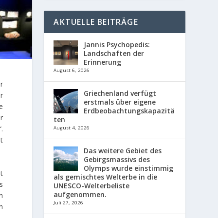
AKTUELLE BEITRÄGE
Jannis Psychopedis:
Landschaften der
Erinnerung
August 6, 2026
r
Griechenland verfügt
er
erstmals über eigene
e
Erdbeobachtungskapazitä
r
ten
.
August 4, 2026
t
Das weitere Gebiet des
Gebirgsmassivs des
Olymps wurde einstimmig
t
als gemischtes Welterbe in die
s
UNESCO-Welterbeliste
aufgenommen.
n
Juli 27, 2026
n