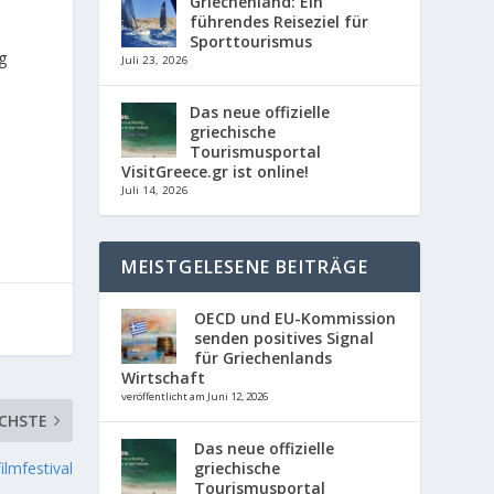
Griechenland: Ein
führendes Reiseziel für
Sporttourismus
g
Juli 23, 2026
Das neue offizielle
griechische
Tourismusportal
VisitGreece.gr ist online!
Juli 14, 2026
MEISTGELESENE BEITRÄGE
OECD und EU-Kommission
senden positives Signal
für Griechenlands
Wirtschaft
veröffentlicht am Juni 12, 2026
CHSTE
Das neue offizielle
ilmfestival
griechische
Tourismusportal