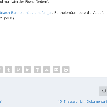
nd multilateraler Ebene fördern“.
riarch Bartholomäus
empfangen
. Bartholomäus lobte die Vertiefun
rn.
(So.K.).
NÄ
m“
15. Thessaloniki – Dokumentarf