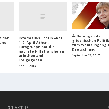
Äußerungen der
k der
Informelles Ecofin –Rat
griechischen Politi
land
1-2. April Athen.
zum Wahlausgang i
Eurogruppe hat die
Deutschland
nächste Hilfstranche an
Griechenland
September 28, 2017
Freigegeben
April 3, 2014
GR AKTUELL