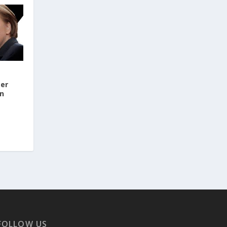
ker
n
FOLLOW US