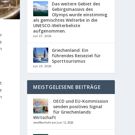
Das weitere Gebiet des
Gebirgsmassivs des
Olymps wurde einstimmig
als gemischtes Welterbe in die
UNESCO-Welterbeliste
aufgenommen.
r
Juli 27, 2026
s
n
Griechenland: Ein
führendes Reiseziel für
Sporttourismus
Juli 23, 2026
t
MEISTGELESENE BEITRÄGE
e
n
OECD und EU-Kommission
senden positives Signal
für Griechenlands
Wirtschaft
veröffentlicht am Juni 12, 2026