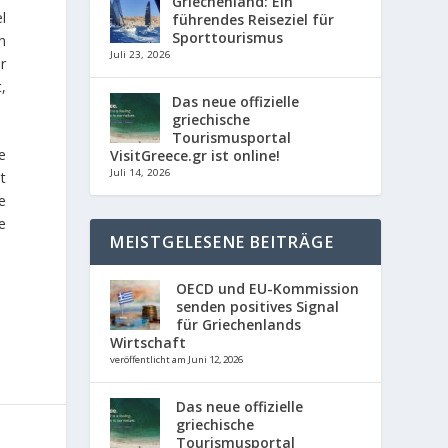
Griechenland: Ein
l
führendes Reiseziel für
Sporttourismus
n
Juli 23, 2026
r
,
Das neue offizielle
griechische
Tourismusportal
ge
VisitGreece.gr ist online!
Juli 14, 2026
t
e
e
MEISTGELESENE BEITRÄGE
OECD und EU-Kommission
senden positives Signal
für Griechenlands
Wirtschaft
veröffentlicht am Juni 12, 2026
Das neue offizielle
griechische
Tourismusportal