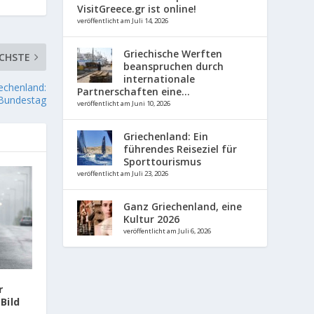
VisitGreece.gr ist online!
veröffentlicht am Juli 14, 2026
Griechische Werften
CHSTE
beanspruchen durch
internationale
iechenland:
Partnerschaften eine...
 Bundestag
veröffentlicht am Juni 10, 2026
Griechenland: Ein
führendes Reiseziel für
Sporttourismus
veröffentlicht am Juli 23, 2026
Ganz Griechenland, eine
Kultur 2026
veröffentlicht am Juli 6, 2026
r
Bild