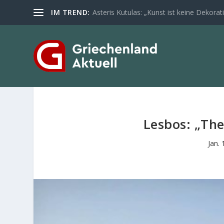
IM TREND:
Asteris Kutulas: „Kunst ist keine Dekoratio
Lesbos: „The
Jan.