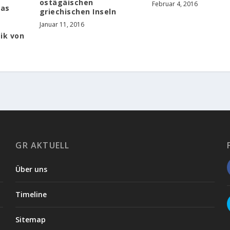
ostägäischen
Februar 4, 2016
Das
griechischen Inseln
Januar 11, 2016
m
ik von
GR AKTUELL
Über uns
Timeline
Sitemap