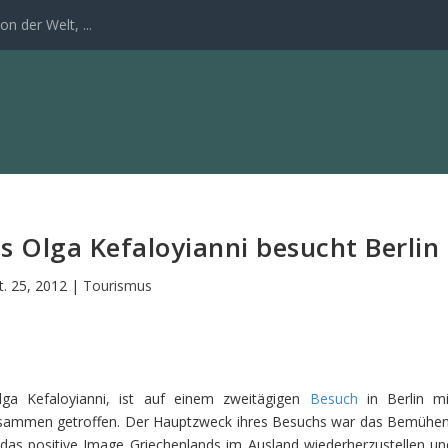
n der Welt, ...
s Olga Kefaloyianni besucht Berlin
t. 25, 2012
|
Tourismus
Olga Kefaloyianni, ist auf einem zweitägigen
Besuch
in Berlin mi
usammen getroffen. Der Hauptzweck ihres Besuchs war das Bemühen
das positive Image Griechenlands im Ausland wiederherzustellen un