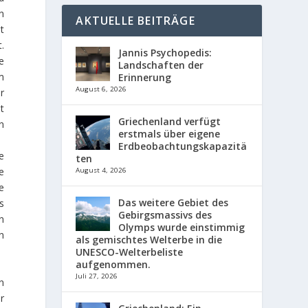
n
AKTUELLE BEITRÄGE
t
.
Jannis Psychopedis:
e
Landschaften der
m
Erinnerung
August 6, 2026
r
t
Griechenland verfügt
n
erstmals über eigene
Erdbeobachtungskapazitä
e
ten
e
August 4, 2026
e
Das weitere Gebiet des
s
Gebirgsmassivs des
n
Olymps wurde einstimmig
n
als gemischtes Welterbe in die
UNESCO-Welterbeliste
aufgenommen.
Juli 27, 2026
n
r