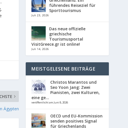
Griechenland: Ein
-
führendes Reiseziel für
,
Sporttourismus
e
Juli 23, 2026
Das neue offizielle
griechische
Tourismusportal
VisitGreece.gr ist online!
Juli 14, 2026
MEISTGELESENE BEITRÄGE
Christos Marantos und
Seo Yoon Jang: Zwei
Pianisten, zwei Kulturen,
CHSTE
eine ge...
veröffentlicht am Juni 8, 2026
in Ägypten
OECD und EU-Kommission
senden positives Signal
für Griechenlands