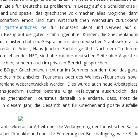
n Ziele für Deutsche zu profilieren. In Bezug auf die Schuldenkrise i
nland und speziell das griechische Volk machen alles Mögliche, dami
tschaftlich erholt und zum wirtschaftlichen Wachstum zurückkehrt
n gastfreundliches Ziel
für Touristen bleibt und verwies auf di
 Bezug auf die guten Erfahrungen ihrer Kunden, die Griechenland i
sministerin hat u.a. Gespräche mit dem deutschen Staatssekretär fü
retär für Arbeit, Hans-Joachim Fuchtel geführt. Nach dem Treffen mi
Fernsehsender ΝΕΤ, sie habe mit der deutschen Seite über Aspekte i
itischen, sondern auch im privaten Bereich gesprochen.
e Bürger Griechenland nicht nur im Sommer, sondern über das ganz
che des medizinischen Tourismus oder des Wellness-Tourismus, sowi
henland weiterentwickelt werden. Dies würde auch neue Arbeitsplätz
s-Joachim Fuchtel betonte Olga Kefaloyanni ausdrücklich, das
es griechischen Tourismus darstellt. Sie erklärte, dass, trotz de
in diesem Jahr, die Gesamtbilanz für Griechenland positiv ausfalle
aatssekretär für Arbeit über die Verlängerung der touristischen Saiso
ischer Produkte und über die Förderung der Beschäftigung, wie z.B. de