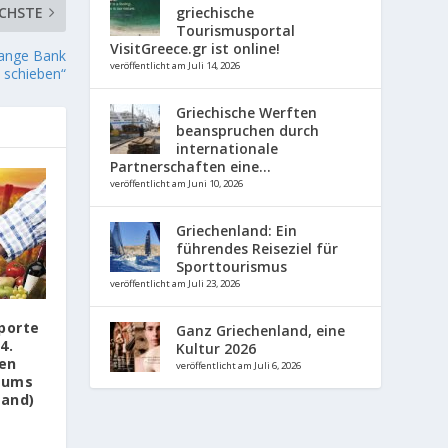
CHSTE
griechische
Tourismusportal
VisitGreece.gr ist online!
 lange Bank
veröffentlicht am Juli 14, 2026
 schieben“
Griechische Werften
beanspruchen durch
internationale
Partnerschaften eine...
veröffentlicht am Juni 10, 2026
Griechenland: Ein
führendes Reiseziel für
Sporttourismus
veröffentlicht am Juli 23, 2026
porte
Ganz Griechenland, eine
4.
Kultur 2026
en
veröffentlicht am Juli 6, 2026
rums
land)