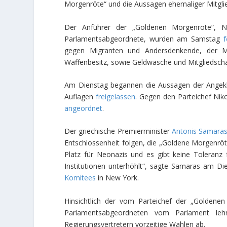
Morgenröte“ und die Aussagen ehemaliger Mitglie
Der Anführer der „Goldenen Morgenröte“, Nik
Parlamentsabgeordnete, wurden am Samstag
gegen Migranten und Andersdenkende, der Mo
Waffenbesitz, sowie Geldwäsche und Mitgliedschaf
Am Dienstag begannen die Aussagen der Angekl
Auflagen
freigelassen
. Gegen den Parteichef Nik
angeordnet
.
Der griechische Premierminister
Antonis Samara
Entschlossenheit folgen, die „Goldene Morgenröt
Platz für Neonazis und es gibt keine Toleranz
Institutionen unterhöhlt“, sagte Samaras am Di
Komitees
in New York.
Hinsichtlich der vom Parteichef der „Golden
Parlamentsabgeordneten vom Parlament leh
Regierungsvertretern vorzeitige Wahlen ab.