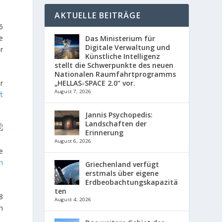
AKTUELLE BEITRÄGE
6
e
Das Ministerium für
Digitale Verwaltung und
r
Künstliche Intelligenz
stellt die Schwerpunkte des neuen
Nationalen Raumfahrtprogramms
r
„HELLAS-SPACE 2.0“ vor.
August 7, 2026
t
Jannis Psychopedis:
Landschaften der
Erinnerung
August 6, 2026
e
n
Griechenland verfügt
erstmals über eigene
Erdbeobachtungskapazitä
ten
8
August 4, 2026
n