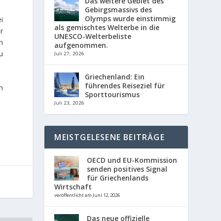
Das weitere Gebiet des
Gebirgsmassivs des
Olymps wurde einstimmig
i
als gemischtes Welterbe in die
r
UNESCO-Welterbeliste
n
aufgenommen.
u
Juli 27, 2026
Griechenland: Ein
führendes Reiseziel für
n
Sporttourismus
Juli 23, 2026
MEISTGELESENE BEITRÄGE
OECD und EU-Kommission
senden positives Signal
für Griechenlands
Wirtschaft
veröffentlicht am Juni 12, 2026
Das neue offizielle