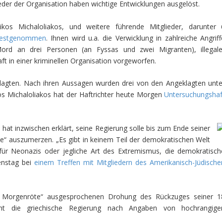
der der Organisation haben wichtige Entwicklungen ausgelöst.
os Michaloliakos, und weitere führende Mitglieder, darunter 
festgenommen
. Ihnen wird u.a. die Verwicklung in zahlreiche Angriff
rd an drei Personen (an Fyssas und zwei Migranten), illegale
t in einer kriminellen Organisation vorgeworfen.
agten. Nach ihren Aussagen wurden drei von den Angeklagten unte
os Michaloliakos hat der Haftrichter heute Morgen
Untersuchungshaf
s
hat inzwischen erklärt, seine Regierung solle bis zum Ende seiner
e“ auszumerzen. „Es gibt in keinem Teil der demokratischen Welt
 für Neonazis oder jegliche Art des Extremismus, die demokratisch
enstag bei
einem Treffen mit Mitgliedern des Amerikanisch-Jüdische
en Morgenröte“ ausgesprochenen Drohung des Rückzuges seiner 1
nt die griechische Regierung nach Angaben von hochrangige